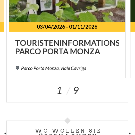
03/04/2026
-
01/11/2026
TOURISTENINFORMATIONSPU
PARCO
PORTA
MONZA
Parco
Porta
Monza,
viale
Cavriga
1
9
WO WOLLEN SIE