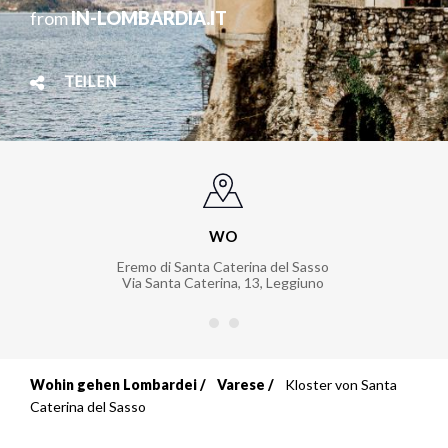
from
IN-LOMBARDIA.IT
TEILEN
WO
Eremo di Santa Caterina del Sasso
Via Santa Caterina, 13
,
Leggiuno
Wohin gehen Lombardei
Varese
Kloster von Santa
Breadcrumb
Caterina del Sasso