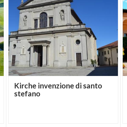
schließlich öffnet sich der innerste Innenhof zu der
kleinen Kirche mit ihrem angrenzenden
Glockenturm aus dem 14. Jh. Fresken von hohem
künstlerischen Wert schmücken das Kircheninnere
um den Altar.
Dank seiner besonderen Lage, den suggestiven
Orten und dem einzigartigen, fantastischen Blick
auf den Lago Maggiore scheint das Kloster Santa
Caterina del Sasso wirklich dafür geschaffen zu
sein, um hier seinen inneren Frieden zu finden und
Ruhe einzuatmen.
Kirche invenzione di santo
stefano