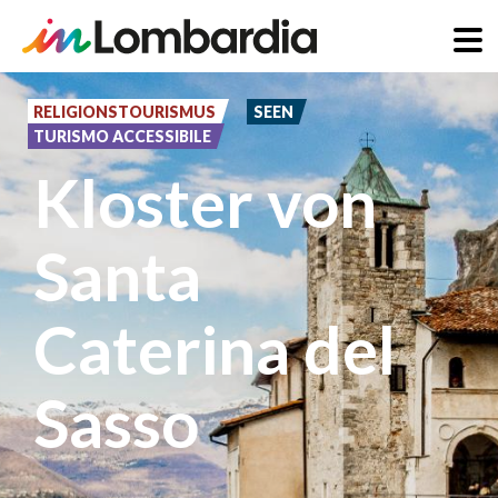
Direkt
zum
RELIGIONSTOURISMUS
SEEN
TURISMO ACCESSIBILE
Inhalt
Kloster von
Santa
Caterina del
Sasso