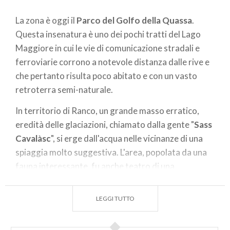
La zona è oggi il
Parco del Golfo della Quassa
.
Questa insenatura è uno dei pochi tratti del Lago
Maggiore in cui le vie di comunicazione stradali e
ferroviarie corrono a notevole distanza dalle rive e
che pertanto risulta poco abitato e con un vasto
retroterra semi-naturale.
In territorio di Ranco, un grande masso erratico,
eredità delle glaciazioni, chiamato dalla gente "
Sass
Cavalàsc
", si erge dall'acqua nelle vicinanze di una
spiaggia molto suggestiva. L'area, popolata da una
fauna interessante, fu anche teatro di una
sanguinosa battaglia, nel secolo XI, in piena epoca
medioevale, durante le lotte di potere che
LEGGI TUTTO
segnarono l'inizio della signoria dei Visconti su tutto
il territorio che aveva Angera e la sua Rocca tra i