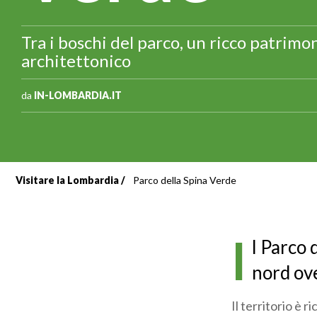
Tra i boschi del parco, un ricco patrimon
architettonico
da
IN-LOMBARDIA.IT
Visitare la Lombardia
Parco della Spina Verde
Briciole
di
I
l Parco 
pane
nord ov
Il territorio è 