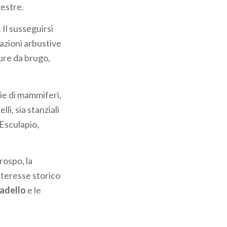
vestre.
 Il susseguirsi
tazioni arbustive
pure da brugo,
ie di mammiferi,
lli, sia stanziali
 Esculapio,
rospo, la
interesse storico
radello
e le
la
Chiesetta di S.