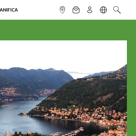
IANIFICA
INFOPOINT
NEWSLETTER
ISCRIVITI
LINGUA
CERCA