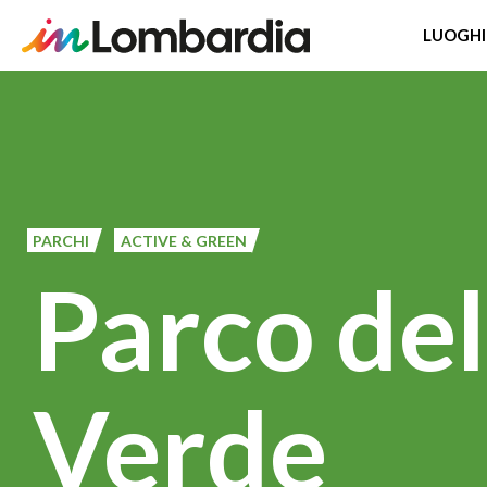
LUOGHI
Salta
al
contenuto
principale
PARCHI
ACTIVE & GREEN
Parco del
Verde