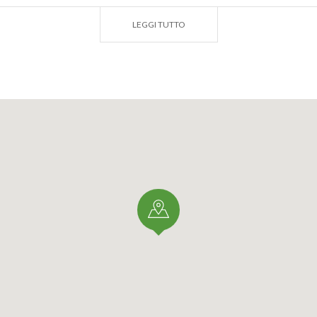
ca e la
Croce di S. Eutichio
.
LEGGI TUTTO