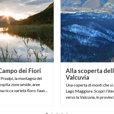
Campo
dei
Fiori
Alla scoperta del
Valcuvia
 Prealpi, la montagna dei
 ospita zone umide, aree
Una coperta di monti che si
naturali e una ricca varietà floro-faunistica
Lago Maggiore. Scopri l’itin
verso la Valcuvia, in provinc