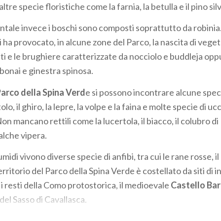
tre specie floristiche come la farnia, la betulla e il pino sil
ntale invece i boschi sono composti soprattutto da robinia.
li ha provocato, in alcune zone del Parco, la nascita di vege
eti e le brughiere caratterizzate da nocciolo e buddleja op
bonai e ginestra spinosa.
arco della Spina Verd
e si possono incontrare alcune spec
olo, il ghiro, la lepre, la volpe e la faina e molte specie di ucce
on mancano rettili come la lucertola, il biacco, il colubro di
alche vipera.
idi vivono diverse specie di anfibi, tra cui le rane rosse, il 
erritorio del Parco della Spina Verde è costellato da siti di 
i resti della Como protostorica, il medioevale
Castello Ba
del Sasso di Cavallasca.
 i
luoghi di culto
: le
Basiliche di S. Carpoforo
e
S. Abbondio
, 