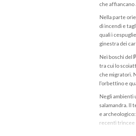
che affiancano al
Nella parte orie
di incendi e tag
quali i cespugli
ginestra dei car
Nei boschi del
P
tra cui lo scoiatt
che migratori. N
l'orbettino e qu
Negli ambienti um
salamandra. Il t
e archeologico: 
recenti trincee 
Numerosi anche