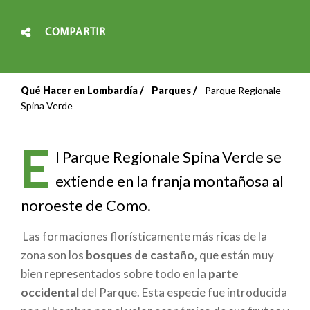
COMPARTIR
Qué Hacer en Lombardía
Parques
Parque Regionale
Sobrescribir
Spina Verde
enlaces
E
de
l Parque Regionale Spina Verde se
extiende en la franja montañosa al
ayuda
noroeste de Como.
a
Las formaciones florísticamente más ricas de la
la
zona son los
bosques de castaño,
que están muy
navegación
bien representados sobre todo en la
parte
occidental
del Parque. Esta especie fue introducida