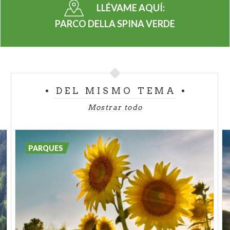
entre los que se encuentran el topillo acuático, la
LLÉVAME AQUÍ:
ardilla común, el lirón, la liebre común, el zorro y la
PARCO DELLA SPINA VERDE
garduña. También hay presentes muchas
especies
de pájaros
tanto endémicos como migratorios. No
faltan
reptiles
como el lagarto, la culebra
verdiamarilla, el lución, la culebra de Esculapio y
alguna víbora.
En los ambientes húmedos,
cerca de
DEL MISMO TEMA
los arroyos y los pequeños charcos de agua, se
Mostrar todo
pueden encontrar varias especies de
Anfibios
, entre
los que están la rana roja, el sapo y la salamandra.
El territorio presenta innumerables motivos
PARQUES
de
interés arqueológico,
con las ruinas de la
Como protohistórica
y la historia medieval
del
Castello Baradello
hasta las recientes
trincheras del Sasso de Cavallasca. Hay también
numerosos
lugares de culto:
hallazgos atribuidos a