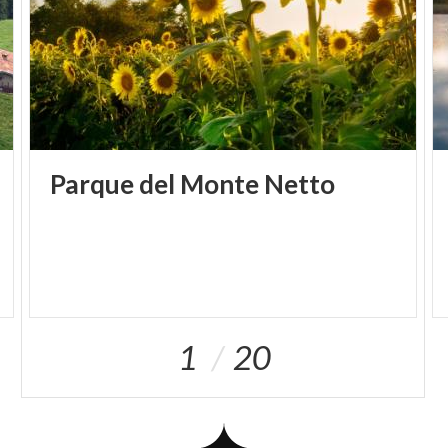
antiguos ritos pre-romanos y Romanos, Santuarios
(primero entre todos, las Basílicas de S. Carpoforo y
S. Abbondio), y por último, lugares de manifestación
tradicional, como la Iglesita de S. Rocco en
Cavallasca y la Croce di S. Eutichio.
Parque
del
Monte
Netto
1
20