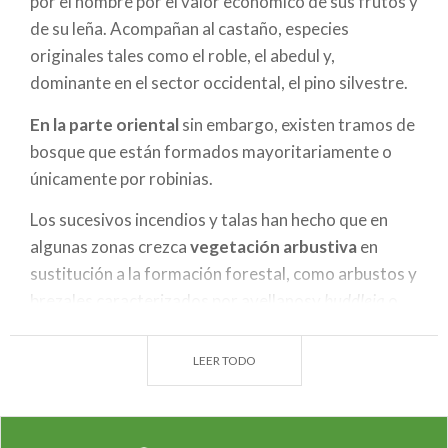
por el hombre por el valor económico de sus frutos y
de su leña. Acompañan al castaño, especies
originales tales como el roble, el abedul y,
dominante en el sector occidental, el pino silvestre.
En la parte oriental
sin embargo, existen tramos de
bosque que están formados mayoritariamente o
únicamente por robinias.
Los sucesivos incendios y talas han hecho que en
algunas zonas crezca
vegetación arbustiva
en
sustitución a la formación forestal, como arbustos y
brezales caracterizados por avellanosy
buddleja
o
también brezo o retama negra y espinosa.
LEER TODO
En cuanto al
componente faunístico
, en
los
bosques
del
Parco della
Spina Verde
se pueden
todavía encontrar algunas especies de
mamíferos
,