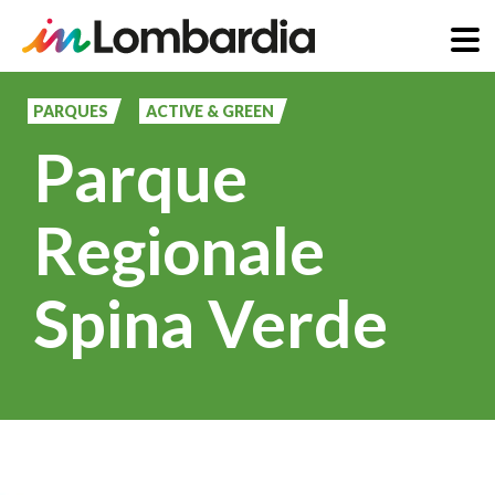
Pasar
al
PARQUES
ACTIVE & GREEN
contenido
Parque
principal
Regionale
Spina Verde