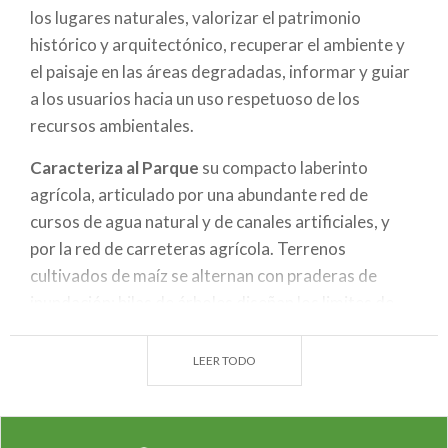
los lugares naturales, valorizar el patrimonio
histórico y arquitectónico, recuperar el ambiente y
el paisaje en las áreas degradadas, informar y guiar
a los usuarios hacia un uso respetuoso de los
recursos ambientales.
Caracteriza al
Parque
su compacto laberinto
agrícola, articulado por una abundante red de
cursos de agua natural y de canales artificiales, y
por la red de carreteras agrícola. Terrenos
cultivados de maíz se alternan con praderas de
inundación; hilas de árboles diseñan los limites de
los campos y acompañan a los cursos de agua.
LEER TODO
El
Parco Agricolo Sud Milano
representa también
un
reserva de recursos, y
visitarlo es como entrar
en un gran monumento cuyos artífices , además de