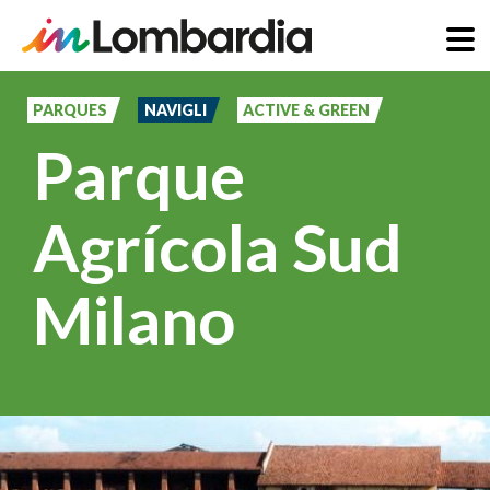
Pasar
al
PARQUES
NAVIGLI
ACTIVE & GREEN
contenido
Parque
principal
Agrícola Sud
Milano