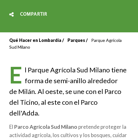
COMPARTIR
Qué Hacer en Lombardía
Parques
Parque Agrícola
Sobrescribir
Sud Milano
enlaces
E
de
l Parque Agrícola Sud Milano tiene
forma de semi-anillo alrededor
ayuda
de Milán. Al oeste, se une con el Parco
a
del Ticino, al este con el Parco
la
dell'Adda.
navegación
El
Parco Agrícola Sud Milano
pretende proteger la
actividad agrícola, los cultivos y los bosques, cuidar