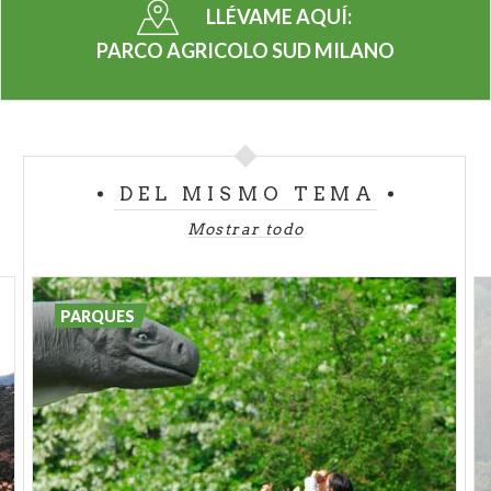
la naturaleza, son decenas de generaciones de
LLÉVAME AQUÍ:
agricultores y, en el pasado, los monjes de la abadía
PARCO AGRICOLO SUD MILANO
y los señores del castillo y de los palacios, edificios
que aún hoy dominan en todos los municipios de
parque.
Granjas antiguas y núcleos rurales
de
prestigio, salpican todo el territorio.
La
superficie de bosque
del
Parque Agrícola Sud
DEL MISMO TEMA
Milán
es bastante reducida en proporción a la vasta
Mostrar todo
área de cultivos existentes . Hay, sin embargo,
zonas de vegetación a lo largo de las orillas del río,
los canales y los cursos de agua donde la fauna
PARQUES
encuentra refugio.
En el interior del parque, la
fauna
está presente en
número considerable en las zonas de mayor valor
naturalistico (bosques, zonas húmedas, fuentes) y
en menor medida, en las zonas cultivadas.