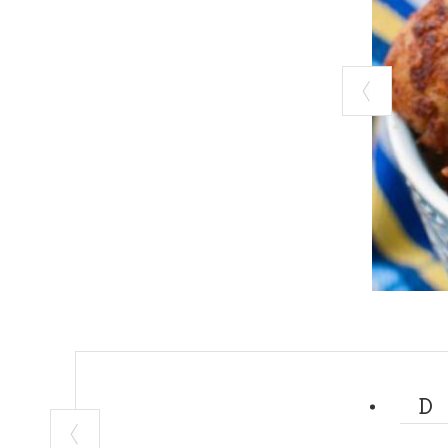
Tra gli antipast
acqua dolce, na
sia nel comasco 
delicato e molto
direttamente ai
difficile da trat