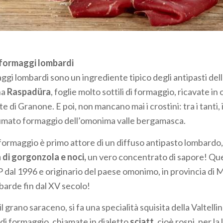
nsaccati lombardi, c’è sicuramente la
bresaola della Valtell
chio IGP (indicazione geografica protetta). La tradizione v
 e limone e pepe o servita con sottoli (funghi, carciofini, p
o insaccato privo di grasso una nota dolce, preferibile all’
i formaggi lombardi
della Lombardia sono giustamente rinomati: il
salame di Varz
aggi lombardi sono un ingrediente tipico degli antipasti dell
ò pavese, è conosciuto sin dal 600, quando veniva prodot
na
Raspadüra
, foglie molto sottili di formaggio, ricavate in 
 San Colombano di Bobbio.
 di Granone. E poi, non mancano mai i crostini: tra i tanti, 
fumato formaggio dell’omonima valle bergamasca.
 duja della Lomellina
, piccole salsicce conservate sotto st
terracotta dal quale prendono il nome. E ancora, il dolce
sa
formaggio è primo attore di un diffuso antipasto lombardo, 
romatizzato all’aglio macerato nel vino bianco. Un consiglio: 
a di gorgonzola e noci,
un vero concentrato di sapore! Qu
 i sottaceti - classici i peperoncini verdi e le cipolline - che
dal 1996 e originario del paese omonimo, in provincia di 
barde fin dal XV secolo!
il grano saraceno, si fa una specialità squisita della Valtell
e di formaggio, chiamate in dialetto
sciatt,
cioè rospi, per la