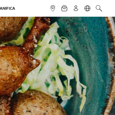
IANIFICA
INFOPOINT
NEWSLETTER
ISCRIVITI
LINGUA
CERCA