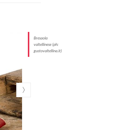
in nuove
 osterie della
i nervetti),
i
Bresaola
 da realizzare,
valtellinese (ph:
gustovaltellina.it)
se di
salumi,
ulla tavola
 nei trani (le
ondite con olio,