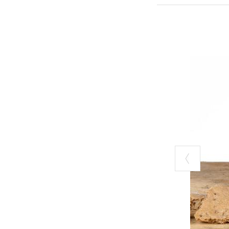
dimenticati rivit
proposte.
Si tratta di cibi
Lombardia, come 
rebecchini, i mond
da portare in t
Che antipasto 
L’antipasto all’
insaccati e non
lombarda Doc, 
osterie dove si 
sale e pepe soll