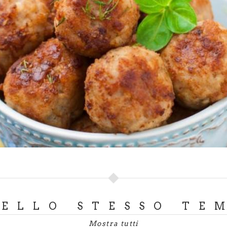
i tradizionali lombardi non possono mancare infine quelli di
turalmente! Eccone uno antico, sicuramente interessante
sia nel Garda bresciano: il
patè di cavedano
, pesce di lag
 salutare, servito in gelatina. Attenzione però: se volete c
 fornelli, spinatelo con la massima cura, è un pesce ambito
tare!
DELLO STESSO TE
Mostra tutti