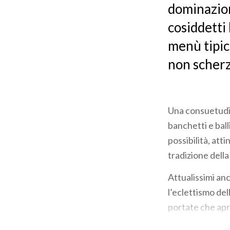
dominazion
cosiddetti 
menù tipic
non scherz
Una consuetudin
banchetti e bal
possibilità, att
tradizione dell
Attualissimi anch
l’eclettismo de
portate che apr
scomparsi del