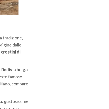
ina
, dal 1996
uole la bresaola
eperoni) che
agro dei
i
, prodotto
a tradizione,
to dai monaci
origine dalle
i
crostini di
rutto nel
lame
l’
indivia belga
ai salumi grassi
esto famoso
 puliscono il
Milano, compare
ina: gustosissime
 loro forma