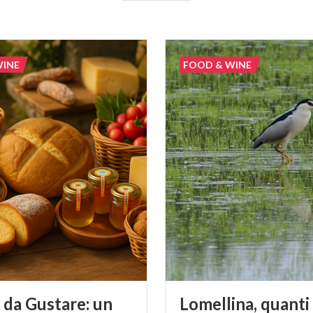
WINE
FOOD & WINE
 da Gustare: un
Lomellina,
quanti