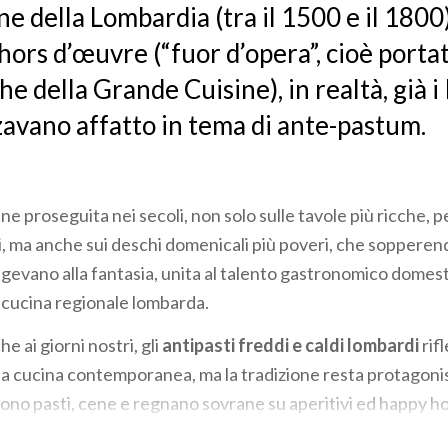
e della Lombardia (tra il 1500 e il 1800)
hors d’œuvre (“fuor d’opera”, cioè porta
he della Grande Cuisine), in realtà, già 
avano affatto in tema di ante-pastum.
e proseguita nei secoli, non solo sulle tavole più ricche, 
li, ma anche sui deschi domenicali più poveri, che sopperen
ingevano alla fantasia, unita al talento gastronomico domesti
a cucina regionale lombarda.
e ai giorni nostri, gli
antipasti freddi e caldi lombardi
rif
lla cucina contemporanea, ma la tradizione resta protagoni
ono pasti, cene e regnano sovrane su aperitivi ed happy ho
la tradizione gastronomica lombarda
vengono riscoperti, 