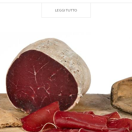
alizzati, gli ingredienti rari riappaiono, spesso rielaborati 
LEGGI TUTTO
 antichi, piatti della cucina povera che venivano serviti nelle
il pan dorà (pane dorato), i nervìtt in insalada (l’insalata d
eghili, gli sciatt
… Ecco qualche esempio saporito e semplice
avola…
è senza salumi?
italiana per eccellenza, quindi anche quello lombardo è a ba
. Quindi innanzitutto prosciutto crudo e cotto, con i quali, s
non dovrebbero mancare le
uova sode
, così come un tempo
beveva vino sfuso a Milano). Servono a sostenere l’alcol e c
eticano l’appetito.