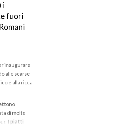
 i
te fuori
i Romani
per inaugurare
do alle scarse
co e alla ricca
lettono
sta di molte
ur. I
piatti
i sapori