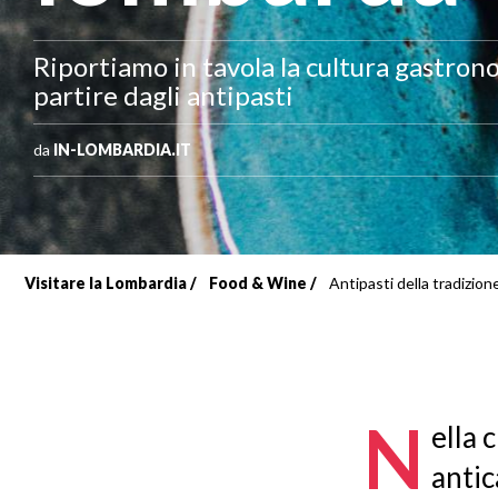
Riportiamo in tavola la cultura gastron
partire dagli antipasti
da
IN-LOMBARDIA.IT
Visitare la Lombardia
Food & Wine
Antipasti della tradizio
Briciole
di
pane
N
ella 
antic