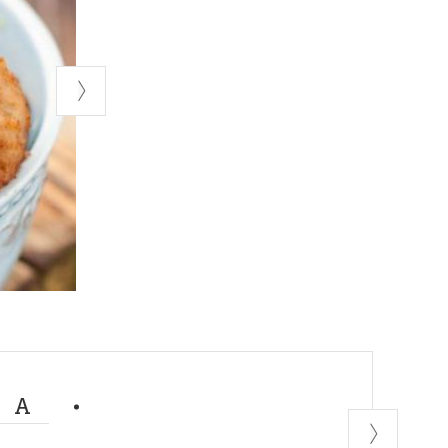
 pesce… di
, che troviamo
o dal sapore
imentarvi
 da gustare, ma
MA