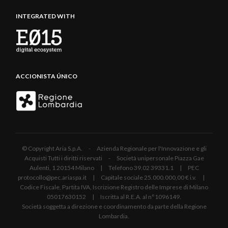
INTEGRATED WITH
ACCIONISTA ÚNICO
© Copyright Aria S.p.A. - Azienda Regionale per l'Innovazione e gli
Acquisti Tutti i diritti riservati - Società unipersonale Piazza Gae
Aulenti, 1 20154 Milano | Telefono 39.02 39331.1 | PEC
protocollo@pec.ariaspa.it | Capitale sociale 25.000.000,00 € i.v. |
Codice Fiscale, Partita IVA, Iscrizione Registro delle Imprese di Milano
05017630152 | Iscritta al R.E.A. al n°1096149.
Società soggetta a direzione e coordinamento da parte della Regione
Lombardia.