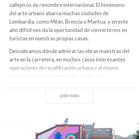
callejeros de renombre internacional. El fenómeno
del arte urbano abarca muchas ciudades de
Lombardía, como Milán, Brescia o Mantua, y en este
año difícil nos da la oportunidad de convertirnos en
turistas en nuestras propias casas.
Descubramos dónde admirar las obras maestras del
arte en la carretera, en muchos casos interesantes
operaciones de recalificación urbana y al mismo
tiempo expresiones de una forma de arte
contemporáneo, que han aterrizado hasta en los
Uffizi de Florencia con la exposición permanente de
LEER TODO
la obra Autoritratto de Endless.
¿Grafitis metropolitanos o arte en la ciudad?
El arte callejero engloba todas las manifestaciones
artísticas que tienen lugar en los espacios públicos.