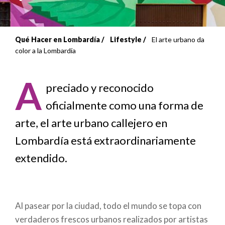
Qué Hacer en Lombardía
Lifestyle
El arte urbano da
Sobrescribir
color a la Lombardía
enlaces
A
de
preciado y reconocido
oficialmente como una forma de
ayuda
arte, el arte urbano callejero en
a
Lombardía está extraordinariamente
la
extendido.
navegación
Al pasear por la ciudad, todo el mundo se topa con
verdaderos frescos urbanos realizados por artistas