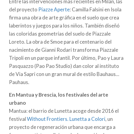
Entre las intervenciones más recientes en Milán, las
normas, incluso virtuosas, como en Milán.
del proyecto
Piazze Aperte
: Camilla Falsini en Isola
Arte público, las murallas pintadas de Milán
firma una obra de arte gráfica en el suelo que crea
Milán alberga una de las tres escuelas históricas de
laberintos y juegos para los niños. También diseñó
arte callejero de Italia y la ciudad es rica en obras:
las coloridas geometrías del suelo de Piazzale
frescos, instalaciones e incluso esculturas creadas
Loreto. La obra de Smoe para el centenario del
espontáneamente o por encargo de artistas y
nacimiento de Gianni Rodari transforma Piazzale
colectivos. Así, el Ayuntamiento de Milán ha abierto
Tripoli en un parque infantil. Por último, Pao y Laura
una
oficina dedicada al arte callejero
, que se
Pasquazzo (Pao Pao Studio) dan color al instituto
completa con un mapa para identificar 100
muros
de Via Sapri con un gran mural de estilo Bauhaus...
libres
en 70 zonas de la ciudad y
proponer
Pauhaus.
proyectos
.
En Mantua y Brescia, los festivales del arte
En Milán también se ha creado el
Maua
, un Museo de
urbano
Arte Urbano Aumentado difuso y participativo:
Mantua: el barrio de Lunetta acoge desde 2016 el
cualquier persona puede explorar los barrios de
festival
Without Frontiers. Lunetta a Colori
, un
Milán, Palermo y Turín y transformar las imágenes
proyecto de regeneración urbana que encarga a