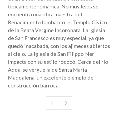
típicamente románica. No muy lejos se
conocerlos será siguiendo la Ruta del Vino de San
Colombano y la Ruta Gastronómica de Sapori
encuentra una obra maestra del
Lodigiani.
Renacimiento lombardo: el Templo Cívico
de la Beata Vergine Incoronata. La Iglesia
de San Francesco es muy especial, ya que
quedó inacabada, con los ajimeces abiertos
al cielo. La Iglesia de San Filippo Neri
impacta con su estilo rococó. Cerca del río
Adda, se yergue la de Santa María
Maddalena, un excelente ejemplo de
construcción barroca.