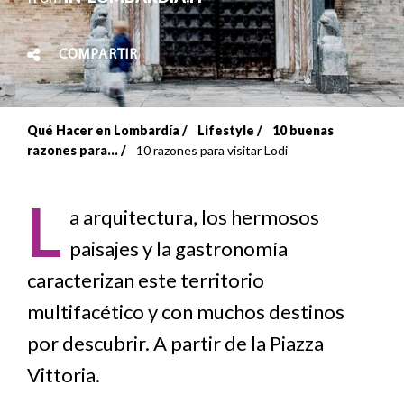
COMPARTIR
Qué Hacer en Lombardía
Lifestyle
10 buenas
Sobrescribir
razones para...
10 razones para visitar Lodi
enlaces
L
de
a arquitectura, los hermosos
paisajes y la gastronomía
ayuda
caracterizan este territorio
a
multifacético y con muchos destinos
la
por descubrir. A partir de la Piazza
navegación
Vittoria.