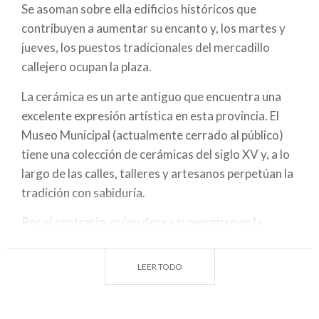
Se asoman sobre ella edificios históricos que
contribuyen a aumentar su encanto y, los martes y
jueves, los puestos tradicionales del mercadillo
callejero ocupan la plaza.
La cerámica es un arte antiguo que encuentra una
excelente expresión artística en esta provincia. El
Museo Municipal (actualmente cerrado al público)
tiene una colección de cerámicas del siglo XV y, a lo
largo de las calles, talleres y artesanos perpetúan la
tradición con sabiduría.
Por el contrario, quien desea sumergirse en la
naturaleza, puede salir hacia la campiña eligiendo el
medio de transporte favorito: ¿en bicicleta, a
LEER TODO
caballo o a pie? El Parque Ittico Paradiso es único en
su clase. Ofrece espacios abiertos y áreas de picnic,
en un oasis natural con puntos de observación