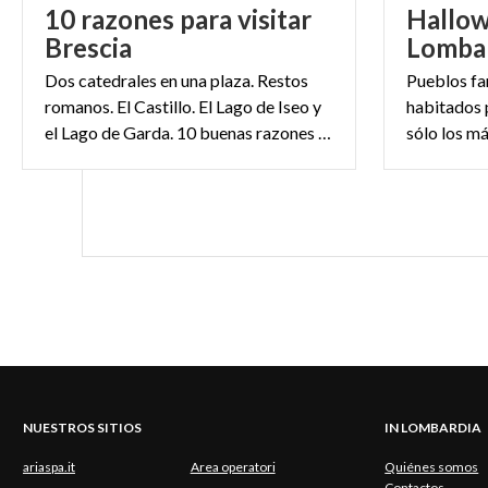
10 razones para visitar
Hallo
Brescia
Lomba
Dos catedrales en una plaza. Restos
Pueblos fa
romanos. El Castillo. El Lago de Iseo y
habitados 
el Lago de Garda. 10 buenas razones para visitar Brescia
NUESTROS SITIOS
IN LOMBARDIA
ariaspa.it
Area operatori
Quiénes somos
Contactos