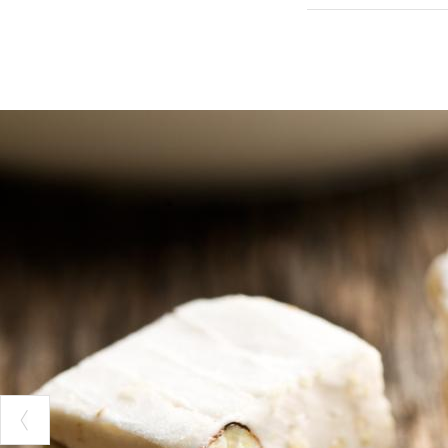
Po, donde hay a 
carriles para bic
Para aquellos q
crucero fluvial.
Cuando también
de las muchas pa
dedica una fiest
Pero no te limi
Bollito Cremone
¿Has decidido c
las otras página
interesantes.