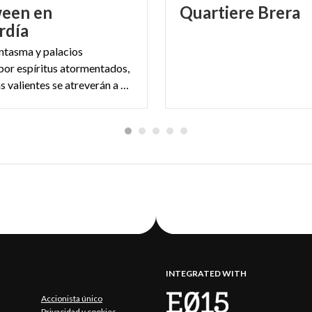
ween en
Quartiere
Brera
rdía
ntasma y palacios
por espíritus atormentados,
sólo los más valientes se atreverán a adentrarse en estos lugares surrealistas.
INTEGRATED WITH
Accionista único
Privacidad y cookies