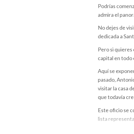
Podrías comenzar
la
admira el panora
navegación
No dejes de visi
dedicada a Sant
Pero si quieres
capital en todo
Aquí se exponen
pasado, Antonio
visitar la casa 
que todavía cre
Este oficio se 
lista represent
No es posible co