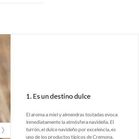
 la orilla y
nible un mini
s entrar en una
ia, al que se
mpañar el Gran
lone Valpadana.
1. Es un destino dulce
emona
? Explora
 propuestas
El aroma a miel y almendras tostadas evoca
inmediatamente la atmósfera navideña. El
turrón, el dulce navideño por excelencia, es
uno de los productos típicos de Cremona,