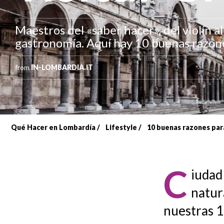
Maestros del «saber hacer», del violín a
gastronomía. Aquí hay 10 buenas razones
from
IN-LOMBARDIA.IT
Qué Hacer en Lombardía
Lifestyle
10 buenas razones para
Sobrescribir
enlaces
C
iudad
de
natur
ayuda
nuestras 1
a