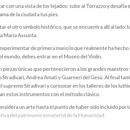
 con una vista de los tejados: sube al Torrazzo y desafía e
ma de la ciudad a tus pies.
tar el otro símbolo histórico, que se encuentra allí al lado: 
a Maria Assunta.
 experimentar de primera mano lo que realmente ha hecho
 el mundo, debes entrar en el Museo del Violín.
 piezas únicas que pertenecieron a los grandes maestros vi
 Stradivari, Andrea Amati y Guarneri del Gesù. Al final ta
del supremo Stradivari y curiosear en los talleres de los luth
an estos instrumentos con el método clásico.
considera un arte hasta el punto de haber sido incluido por
ativa del patrimonio inmaterial de la Humanidad.
nocer la provincia si no se transcurre al menos una tarde a o