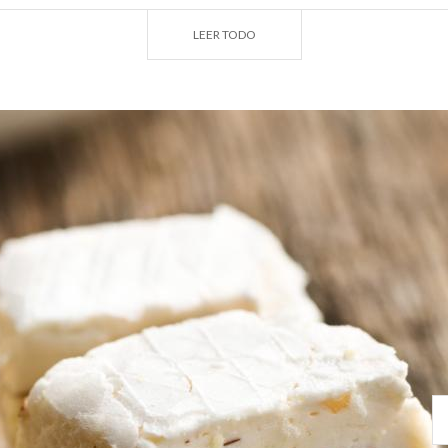
disposición una densa red de sendas que corren a lo largo de
LEER TODO
icletas.
ue prefieren pasar unas horas de perfecto relax, hay dispo
 el paladar reclame un poco de atención, te recomendamo
stelerías y probar el turrón, el dulce navideño por excelenc
a que, en noviembre, atrae a miles de visitantes.
tes al turrón, también puedes probar la mostarda para aco
se, o los quesos locales, como el Grana Padano o el Provo
uándo visitar Lombardía y dedicar un
fin de semana a Cr
s dedicadas a las
10 buenas razones
para encontrar otras