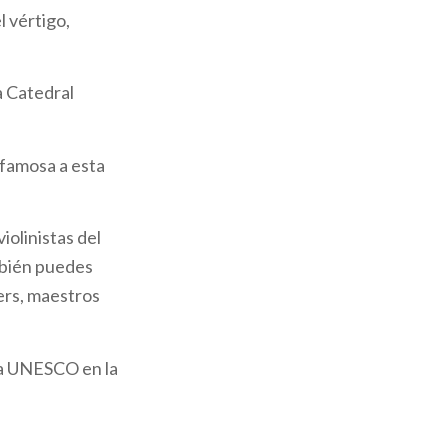
l vértigo,
la Catedral
 famosa a esta
olinistas del
mbién puedes
iers, maestros
 la UNESCO en la
rillas del río