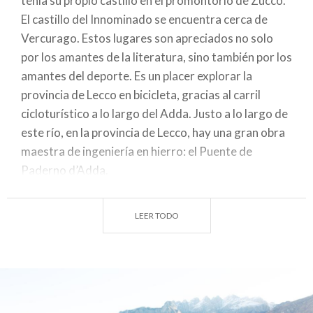
tenía su propio castillo en el promontorio de Zucco.
El castillo del Innominado se encuentra cerca de
Vercurago. Estos lugares son apreciados no solo
por los amantes de la literatura, sino también por los
amantes del deporte. Es un placer explorar la
provincia de Lecco en bicicleta, gracias al carril
cicloturístico a lo largo del Adda. Justo a lo largo de
este río, en la provincia de Lecco, hay una gran obra
maestra de ingeniería en hierro: el Puente de
Paderno d’Adda.
Mandello del Lario es un punto de referencia para
LEER TODO
las dos ruedas con motor: de hecho, se encuentra la
planta de Moto Guzzi, mientras que su museo
permite admirar prototipos y modelos que han
marcado la historia del motociclismo, pero también
motores y componentes mecánicos originales. ¿Te
encanta el deporte y buscas emoción en el lago?