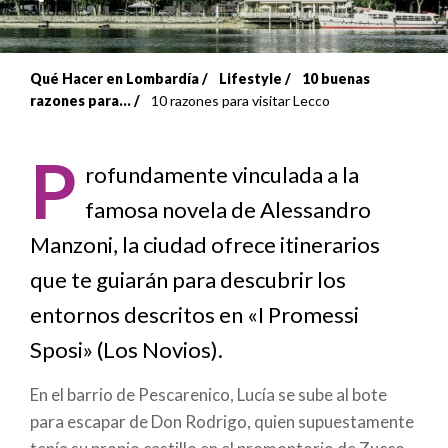
Qué Hacer en Lombardía
Lifestyle
10 buenas
Sobrescribir
razones para...
10 razones para visitar Lecco
enlaces
P
de
rofundamente vinculada a la
famosa novela de Alessandro
ayuda
Manzoni, la ciudad ofrece itinerarios
a
que te guiarán para descubrir los
la
entornos descritos en «I Promessi
navegación
Sposi» (Los Novios).
En el barrio de Pescarenico, Lucía se sube al bote
para escapar de Don Rodrigo, quien supuestamente