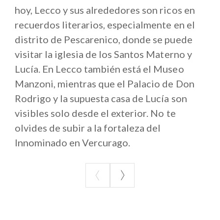
viajes en moto de nieve a Pian delle Betulle y Piani di
hoy, Lecco y sus alrededores son ricos en
Artavaggio, mientras que Piani di Bobbio son
recuerdos literarios, especialmente en el
ideales para esquiar. En Bellano, hay otro
distrito de Pescarenico, donde se puede
espectáculo de la naturaleza: una pasarela anclada a
visitar la iglesia de los Santos Materno y
la roca que, a través de barrancos y cuevas
Lucía. En Lecco también está el Museo
sugestivas, te llevará a la cascada de Orrido.
Manzoni, mientras que el Palacio de Don
Pasamos a un lugar sagrado digno de visitar,
Rodrigo y la supuesta casa de Lucía son
subiendo los 349 escalones se llega al Santuario de
visibles solo desde el exterior. No te
la Madonna del Bosco en Imbersago, construido en
olvides de subir a la fortaleza del
una posición panorámica en el Valle de Adda. A
Innominado en Vercurago.
aquellos que suben se conceden trescientos días de
indulgencia.
Por último, no olvides probar los restaurantes y
productos típicos de la zona, descubriendo lugares
con una alta tasa de romanticismo, con Varenna a la
cabeza. Visítala y tendrás una agradable