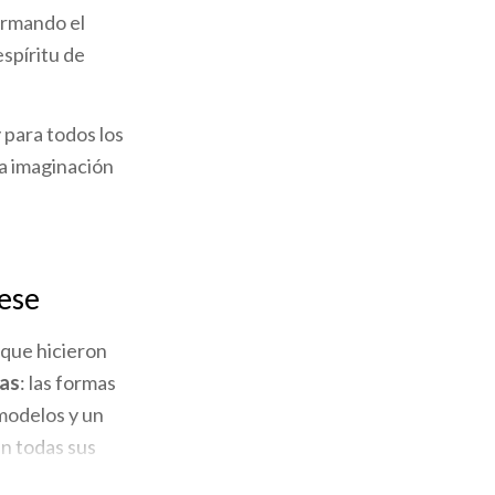
ormando el
spíritu de
y para todos los
la imaginación
rese
 que hicieron
eas
: las formas
romodelos y un
en todas sus
ta los