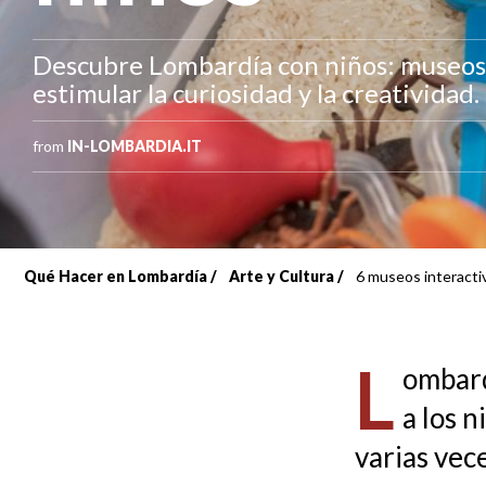
Descubre Lombardía con niños: museos 
estimular la curiosidad y la creatividad.
from
IN-LOMBARDIA.IT
Qué Hacer en Lombardía
Arte y Cultura
6 museos interacti
Sobrescribir
enlaces
L
ombard
de
a los n
ayuda
varias vec
a