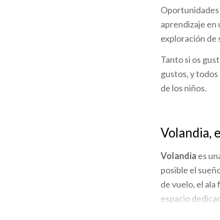
Oportunidades ú
la
aprendizaje en 
navegación
exploración de 
Tanto si os gusta
gustos, y todos
de los niños.
Volandia, 
Volandia
es un
posible el sueñ
de vuelo, el ala 
espacio dedicad
facetas, desde 