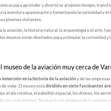
nicas para aprender y divertirse al mismo tiempo, transf
una aventura apasionante y fomentando la curiosidad y el e
sus jóvenes visitantes.
 la aviación, la historia natural, la arqueología o el arte, ha
 los museos están diseñados para estimular la curiosidad y 
el museo de la aviación muy cerca de Va
a
inmersión en la historia de la aviación
y de las empresas
o de volar. El museo está
dividido en siete fascinantes ár
fija, el ala rotativa, el pabellón espacial, los drones, los ae
o a los más jóvenes. Se muestra la epopeya de la aviación 
las primeras aventuras aéreas de principios del siglo XX has