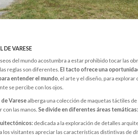
s áreas:
sición:
alberga exposiciones temporales e interactivas de
riencias siempre nuevas y emocionantes.
no:
centro permanente dedicado a la experimentación sens
co infantil de diferentes edades, que van desde los 12 mese
L DE VARESE
a los 11.
seos del mundo acostumbra a estar prohibido tocar las ob
 actividades se organizan en horarios preestablecidos y 
las reglas son diferentes.
El tacto ofrece una oportunida
ticipantes en cada turno. La programación cambia cada sem
para entender el mundo
, el arte y el diseño, para explorar
omendable consultar el
programa en la página web del 
te se percibe con los ojos.
vas actividades. El MUBA abre de martes a viernes para vi
l de Varese
alberga una colección de maquetas táctiles d
emana y festivos para familias. El museo está situado en la
R
r con las manos.
Se divide en diferentes áreas temáticas:
do por el parque municipal.
quitectónicos:
dedicada a la exploración de detalles arquit
I EN PEZZAZE
 los visitantes apreciar las características distintivas de d