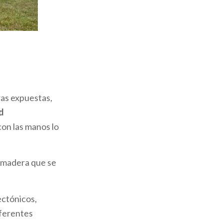
 juegos, para
orial, diseñado
s a los 5 años y
ras expuestas,
con un número
d
ana, por lo que
 con las manos lo
MUBA
para
sitas escolares
e madera que se
otonda de via
ectónicos,
iferentes