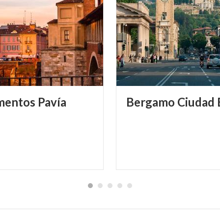
señorío de las hijas
edio de los campos, casi una aldea dentro del Parque del Se
rnago, en el área de Bérgamo, construido a mediados de sig
esidencia privada, en 1456, el adalid Bartolomeo Colleoni, 
 de Venecia, que lo transformó en una fortaleza inexpugna
entos
Pavía
Bergamo
Ciudad
 al arte de vivir. El destino quiso que Colleoni solo tuviera
 Caterina, Medea, Dorotina, Riccadonna, Cassandra y Poliss
os varones. Abierto de marzo a noviembre.