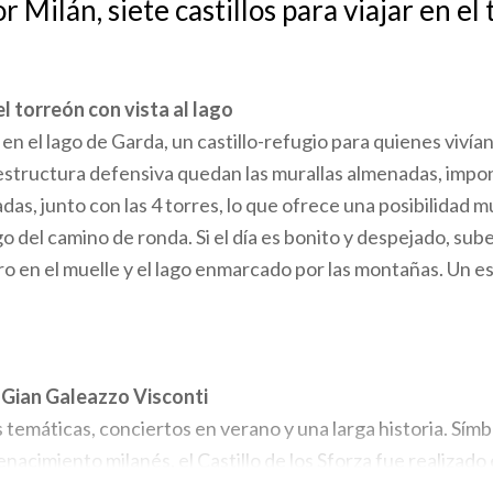
 Milán, siete castillos para viajar en el
l torreón con vista al lago
n el lago de Garda, un castillo-refugio para quienes vivían
 estructura defensiva quedan las murallas almenadas, impon
as, junto con las 4 torres, lo que ofrece una posibilidad m
go del camino de ronda. Si el día es bonito y despejado, su
faro en el muelle y el lago enmarcado por las montañas. Un 
n Gian Galeazzo Visconti
 temáticas, conciertos en verano y una larga historia. Símb
acimiento milanés, el Castillo de los Sforza fue realizado 
murallas medievales por Gian Galeazzo Visconti. Con la Torre