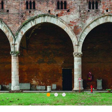
es, vale la pena visitar la galería interior y observar los aj
chadas. Intenta contarlos. Son más de 100.
que se asoma sobre Valtellina? ¡Bienvenidos a Grumello!
mo» es decir cima rocosa, guarda una promesa. En una col
 en Montagna di Valtellina, Sondrio, es un curioso ejemplar
o por dos edificios gemelos conectados por una muralla.
uesto defensivo del siglo XIII. Queda la excursión hasta la 
templar las ruinas y la Valtelina desde arriba, espectacular
o Ambiente Italiano) Castel Grumello está abierto al públi
diciembre
a fortaleza de cuento de hadas