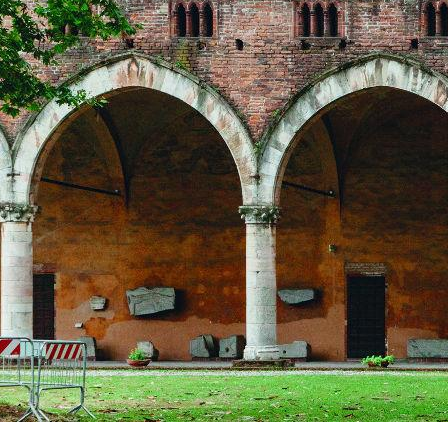
de las coleccion
abren en las fa
4. ¿Un balcón 
Su nombre, «gru
Castel Grumello,
gemelo, formad
restos de este p
colina, para con
bien FAI, (Fond
y mediados de 
5. Soncino: un