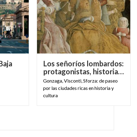
rio, en las
lo XIV. Allí
capitán general
ble con un
Baja
Los señoríos lombardos:
 hijas aquí:
protagonistas, historia y lugares
ena. La aldea
Gonzaga, Visconti, Sforza: de paseo
por las ciudades ricas en historia y
cultura