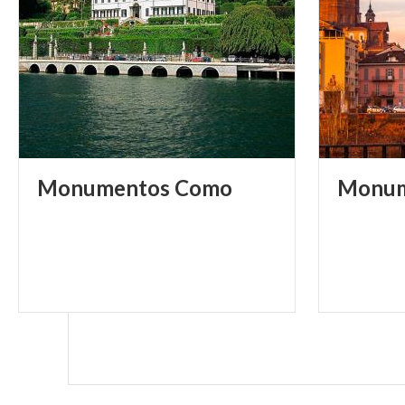
7. Malpaga, el 
Un castillo en m
afueras de Cave
estableció su r
de la República
Monumentos
Como
Monum
corazón dedicado
Ursina, Isotta,
pasó a los niet