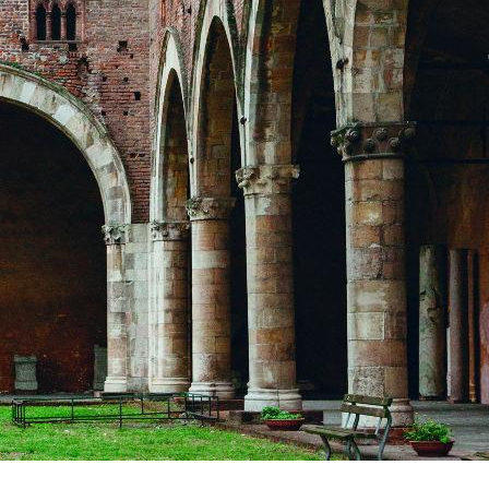
imeces que se
ina escarpada,
 de castillo
 Quedan pocos
cima de la
 al atardecer. Un
co entre febrero