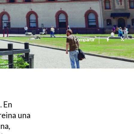
Compartir
. En
reina una
ina,