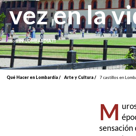
vez en la v
from
IN-LOMBARDIA.IT
Qué Hacer en Lombardía
Arte y Cultura
7 castillos en Lomba
Sobrescribir
enlaces
M
uros
de
épo
ayuda
sensación d
a