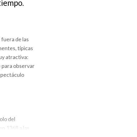
 tiempo.
 fuera de las
entes, típicas
uy atractiva:
be para observar
espectáculo
olo del
en 1368 a las
 del Filarete,