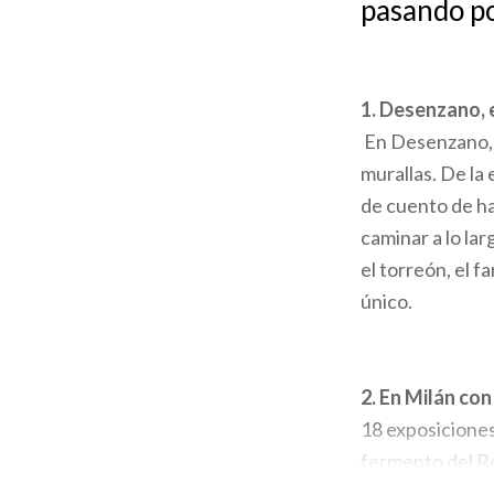
pasando por
la
navegación
1. Desenzano, e
En Desenzano, e
murallas. De la
de cuento de had
caminar a lo lar
el torreón, el 
único.
2. En Milán co
18 exposiciones
fermento del Ren
afueras de las 