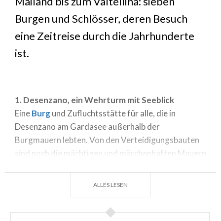
Mailand bis zum Valtellina: sieben
Burgen und Schlösser, deren Besuch
eine Zeitreise durch die Jahrhunderte
ist.
1. Desenzano, ein Wehrturm mit Seeblick
Eine
Burg
und Zufluchtsstätte für alle, die in
Desenzano am Gardasee außerhalb der
Burgmauern lebten. Von den Verteidigungsbauten
sind noch die mächtigen und märchenhaften Mauern
mit Zinnen und die vier Türme erhalten, so dass sich
eine wirklich seltene Gelegenheit bietet: Besucher
ALLES LESEN
haben nämlich die Möglichkeit, auf dem Wehrgang
spazieren zu gehen. Kommen Sie an schönen, klaren
Tagen hierher, um einen Blick auf den Wehrturm,