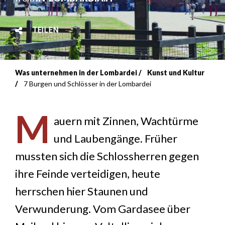
TEILEN
Was unternehmen in der Lombardei
Kunst und Kultur
Breadcrumb
7 Burgen und Schlösser in der Lombardei
M
auern mit Zinnen, Wachtürme
und Laubengänge. Früher
mussten sich die Schlossherren gegen
ihre Feinde verteidigen, heute
herrschen hier Staunen und
Verwunderung. Vom Gardasee über