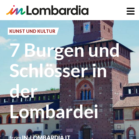
Direkt
zum
KUNST UND KULTUR
Inhalt
7 Burgen und
Schlösser in
der
Lombardei
from
IN-LOMBARDIA.IT