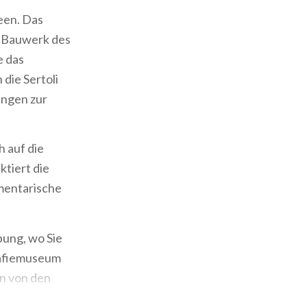
een. Das
em Bauwerk des
e das
die Sertoli
ungen zur
h auf die
ktiert die
umentarische
bung, wo Sie
rafiemuseum
en von den