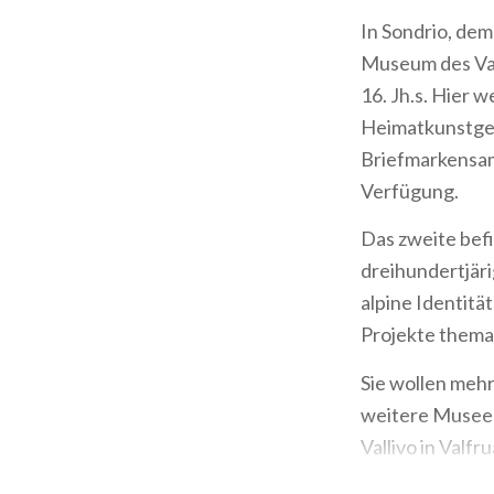
In Sondrio, de
Museum des Valt
16. Jh.s. Hier 
Heimatkunstgew
Briefmarkensam
Verfügung.
Das zweite befi
dreihundertjärig
alpine Identitä
Projekte thema
Sie wollen meh
weitere Museen
Vallivo in Valf
Museen, verpass