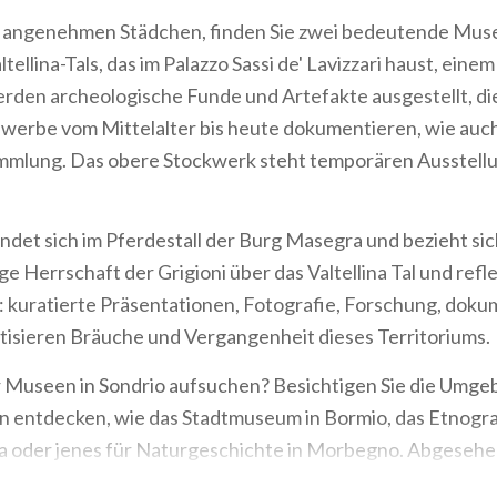
m angenehmen Städchen, finden Sie zwei bedeutende Mus
ellina-Tals, das im Palazzo Sassi de' Lavizzari haust, ein
werden archeologische Funde und Artefakte ausgestellt, di
erbe vom Mittelalter bis heute dokumentieren, wie auch 
mlung. Das obere Stockwerk steht temporären Ausstell
ndet sich im Pferdestall der Burg Masegra und bezieht sic
e Herrschaft der Grigioni über das Valtellina Tal und refle
t: kuratierte Präsentationen, Fotografie, Forschung, dok
tisieren Bräuche und Vergangenheit dieses Territoriums.
r Museen in Sondrio aufsuchen? Besichtigen Sie die Umge
 entdecken, wie das Stadtmuseum in Bormio, das Etnog
rua oder jenes für Naturgeschichte in Morbegno. Abgeseh
en Sie es nicht, die Felsenmalereien in Grosio inklusive