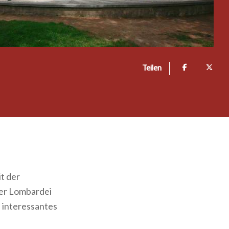
Teilen
t der
der Lombardei
n interessantes