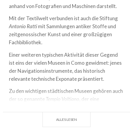
anhand von Fotografien und Maschinen darstellt.
Mit der Textilwelt verbunden ist auch die Stiftung
Antonio Ratti
mit Sammlungen antiker Stoffe und
zeitgenossischer Kunst und einer großzügigen
Fachbibliothek.
Einer weiteren typischen Aktivität dieser Gegend
ist eins der vielen Museen in Como gewidmet: jenes
der Navigationsinstrumente, das historisch
relevante technische Exponate präsentiert.
Zu den wichtigen städtischen Museen gehören auch
der so genannte
Tempio Voltiano
, der eine
Dauerausstellung zur wissenschaftlichen Arbeit von
Alessandro Volta besitzt, und die Pinakothek von
ALLES LESEN
Palazzo Volpi
, die Architekturzeichnungen aus dem
20. Jahrhundert ausstellt, u.a. jene von Sant'Elia.