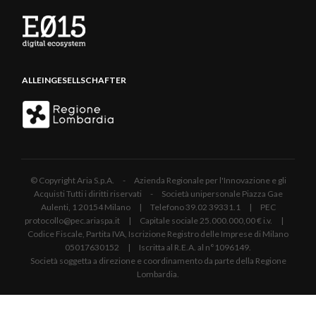
ALLEINGESELLSCHAFTER
© Copyright Aria S.p.A. - Azienda Regionale per l'Innovazione e gli
Acquisti Tutti i diritti riservati - Società unipersonale Piazza Gae
Aulenti, 1 20154 Milano | Telefono 39.02 39331.1 | PEC
protocollo@pec.ariaspa.it | Capitale sociale 25.000.000,00 € i.v. |
Codice Fiscale, Partita IVA, Iscrizione Registro delle Imprese di Milano
05017630152 | Iscritta al R.E.A. al n°1096149.
Società soggetta a direzione e coordinamento da parte della Regione
Lombardia.