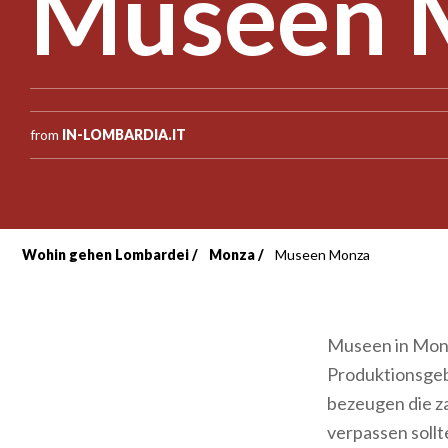
Museen 
from
IN-LOMBARDIA.IT
Wohin gehen Lombardei
Monza
Museen Monza
Breadcrumb
Museen in Monz
Produktionsgebi
bezeugen die z
verpassen sollt