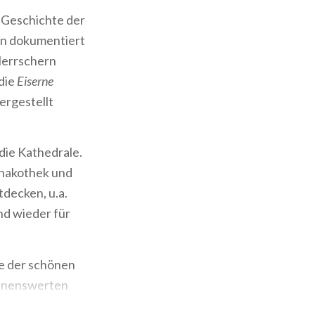
 Geschichte der
en dokumentiert
Herrschern
 die
Eiserne
ergestellt
die Kathedrale.
inakothek und
decken, u.a.
und wieder für
e der schönen
ähnenswerten
 Vimercate, das