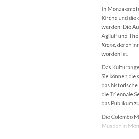
In Monza empfe
Kirche und die
werden. Die Au
Agilulf und The
Krone
, deren i
worden ist.
Das Kulturangeb
Sie können die
das historisch
die Triennale S
das Publikum zu
Die Colombo Mü
Museen in Mon
Museen zählen j