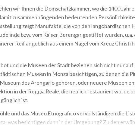
hlen wir Ihnen die Domschatzkammer, wo die 1400 Jahre
 damit zusammenhängenden bedeutenden Persönlichkeit
sstellung zeigt Manufakte, die von den langobardischen 
udelinde bzw. vom Kaiser Berengar gestiftet wurden, u.a.
nnnerer Reif angeblich aus einem Nagel vom Kreuz Christi h
ot und die Museen der Stadt beziehen sich nicht nur auf 
 städtischen Museen in Monza besichtigen, zu denen die P
e Museum des Arengario gehören, oder neuere Museen ent
ektion in der Reggia Reale, die neulich restauriert wurde 
gänglich ist.
hle und das Museo Etnografico vervollständigen die List
za; was besichtigen dann in der Umgebung? Zu den erw
enes der Zeitgenössischen Kunst in Lissone, das Must in