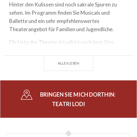
Hinter den Kulissen sind noch sakrale Spuren zu
sehen. Im Programm finden Sie Musicals und
Ballette und ein sehr empfehlenswertes
Theaterangebot für Familien und Jugendliche.
Die Liste der Theater in Lodi ist noch lang. Eins
dieser Theater trägt die Signatur eines
weltberühmten italienischen Architekten: es handelt
ALLES LESEN
sich um das Auditorium BPL, das von Renzo Piano
entworfen worden ist. Mit einer Bühne aus
Kirschholz und einem Dach aus Glas und Stahl kann
der Saal um die 800 Besucher unterbringen.
BRINGEN SIE MICH DORTHIN:
TEATRI LODI
Kommen Sie die Theaterhäuser in Lodi besuchen
und verbringen Sie spannende Abende in den
Theatern der Lombardei: das Vergnügen ist
garantiert.