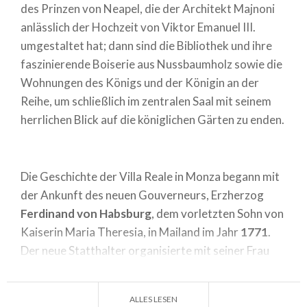
des Prinzen von Neapel, die der Architekt Majnoni
anlässlich der Hochzeit von Viktor Emanuel III.
umgestaltet hat; dann sind die Bibliothek und ihre
faszinierende Boiserie aus Nussbaumholz sowie die
Wohnungen des Königs und der Königin an der
Reihe, um schließlich im zentralen Saal mit seinem
herrlichen Blick auf die königlichen Gärten zu enden.
Die Geschichte der Villa Reale in Monza begann mit
der Ankunft des neuen Gouverneurs, Erzherzog
Ferdinand von Habsburg
, dem vorletzten Sohn von
Kaiserin Maria Theresia, in Mailand im Jahr
1771
.
Der neue Statthalter organisierte mit seiner Frau
Beatrice d'Este einen Hof, an dem die
lombardischen Patrizier ihren Platz und ihre
ALLES LESEN
Daseinsberechtigung finden konnten.