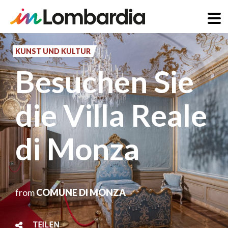
Direkt
zum
KUNST UND KULTUR
Inhalt
Besuchen Sie
die Villa Reale
di Monza
from
COMUNE DI MONZA
TEILEN