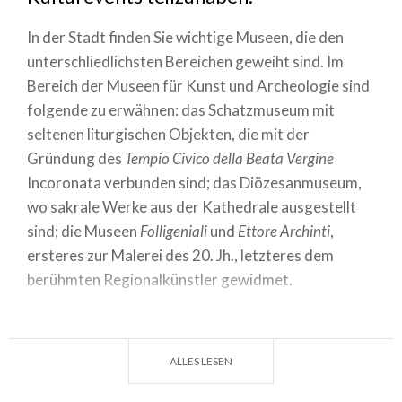
In der Stadt finden Sie wichtige Museen, die den
unterschliedlichsten Bereichen geweiht sind. Im
Bereich der Museen für Kunst und Archeologie sind
folgende zu erwähnen: das Schatzmuseum mit
seltenen liturgischen Objekten, die mit der
Gründung des
Tempio Civico della Beata Vergine
Incoronata verbunden sind; das Diözesanmuseum,
wo sakrale Werke aus der Kathedrale ausgestellt
sind; die Museen
Folligeniali
und
Ettore Archinti
,
ersteres zur Malerei des 20. Jh., letzteres dem
berühmten Regionalkünstler gewidmet.
Zu den Fachmuseen zählen die Museen der
Geschichte des Druckverfahrens und jener der
ALLES LESEN
Musik. Den Liebhabern der Naturwissenschaften
empfehlen wir die 6.000 Ausstellungsstücke der