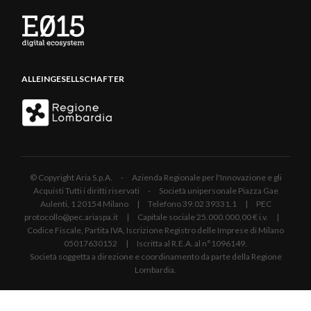
ALLEINGESELLSCHAFTER
© Copyright Aria S.p.A. - Azienda Regionale per l'Innovazione e gli
Acquisti Tutti i diritti riservati - Società unipersonale Piazza Gae
Aulenti, 1 20154 Milano | Telefono 39.02 39331.1 | PEC
protocollo@pec.ariaspa.it | Capitale sociale 25.000.000,00 € i.v. |
Codice Fiscale, Partita IVA, Iscrizione Registro delle Imprese di Milano
05017630152 | Iscritta al R.E.A. al n°1096149.
Società soggetta a direzione e coordinamento da parte della Regione
Lombardia.