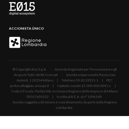
ACCIONISTA ÚNICO
© Copyright Aria S.p.A. - Azienda Regionale per l'Innovazione e gli
Acquisti Tutti i diritti riservati - Società unipersonale Piazza Gae
Aulenti, 1 20154 Milano | Telefono 39.02 39331.1 | PEC
protocollo@pec.ariaspa.it | Capitale sociale 25.000.000,00 € i.v. |
Codice Fiscale, Partita IVA, Iscrizione Registro delle Imprese di Milano
05017630152 | Iscritta al R.E.A. al n°1096149.
Società soggetta a direzione e coordinamento da parte della Regione
Lombardia.