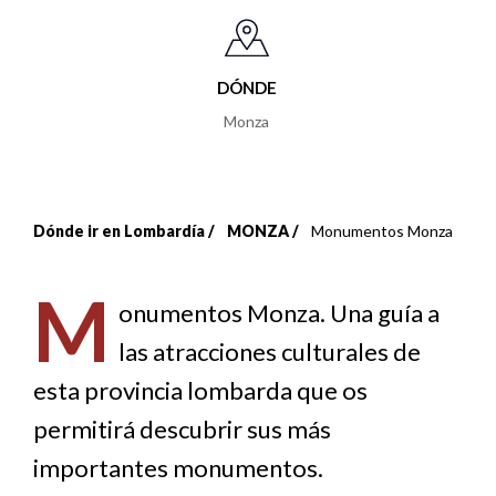
DÓNDE
Monza
Dónde ir en Lombardía
MONZA
Monumentos Monza
Sobrescribir
enlaces
M
onumentos Monza. Una guía a
de
las atracciones culturales de
ayuda
esta provincia lombarda que os
a
permitirá descubrir sus más
importantes monumentos.
la