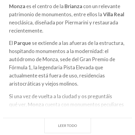
navegación
Monza
es el centro de la
Brianza
con un relevante
patrimonio de monumentos, entre ellos la
Villa Real
neoclásica, diseñada por Piermarini y restaurada
recientemente.
El
Parque
se extiende a las afueras de la estructura,
hospitando monumentos a la modernidad: el
autódromo de Monza, sede del Gran Premio de
Fórmula 1, la legendaria Pista Elevada que
actualmente está fuera de uso, residencias
aristocráticas y viejos molinos.
Si una vez de vuelta a la ciudad y os preguntáis
qué ver,
Monza
cuenta con monumentos peculiares
como la estatua de Vittorio Emanuele II, apodada "el
Rey de Piedra" y construida en 1878 además del
LEER TODO
Arengario, un vestigio del período municipal.