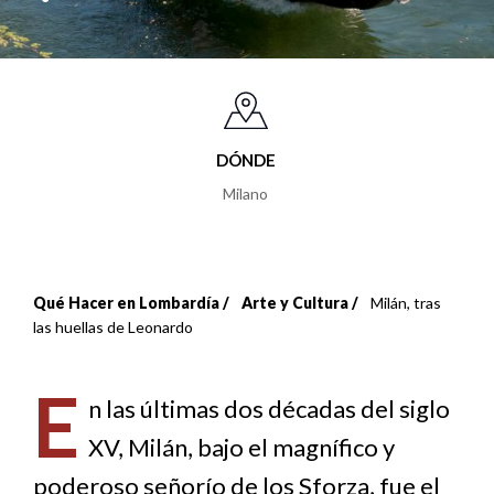
DÓNDE
Milano
Qué Hacer en Lombardía
Arte y Cultura
Milán, tras
Sobrescribir
las huellas de Leonardo
enlaces
E
de
n las últimas dos décadas del siglo
XV, Milán, bajo el magnífico y
ayuda
poderoso señorío de los Sforza, fue el