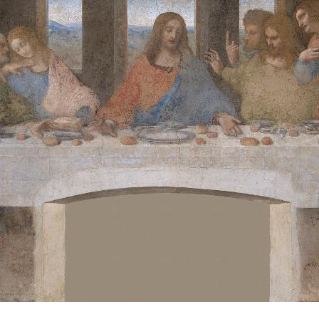
Maria delle Grazie
, detrás de la fachada todavía
visible de la que una vez fue la Casa de los Atellani.
Gracias a los recientes estudios agronómicos que
han recuperado las raíces de ese viñedo del siglo XV,
ha renacido uno de los lugares más evocadores de la
memoria leonardesca en la ciudad, la llamada "Viña
de Leonardo".
A pocas manzanas de distancia, en el antiguo sitio
del monasterio de S. Vittore al Corpo, el
Museo
Nacional de Ciencia y Tecnología
llamado
precisamente “Leonardo da Vinci” alberga una
galería donde se han reconstruido fielmente las
máquinas leonardescas.
Desde el Museo, se puede volver a pasear por la
ciudad - gracias a una eficaz aplicación digital,
LeonardoAround - hacia otro lugar de interés: el