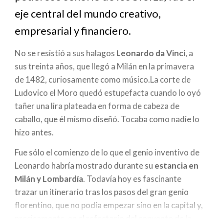
a
eje central del mundo creativo,
la
empresarial y financiero.
navegación
No se resistió a sus halagos
Leonardo da Vinci
, a
sus treinta años, que llegó a Milán en la primavera
de 1482, curiosamente como músico.La corte de
Ludovico el Moro quedó estupefacta cuando lo oyó
tañer una lira plateada en forma de cabeza de
caballo, que él mismo diseñó. Tocaba como nadie lo
hizo antes.
Fue sólo el comienzo de lo que el genio inventivo de
Leonardo habría mostrado durante su
estancia en
Milán y Lombardía
. Todavía hoy es fascinante
trazar un itinerario tras los pasos del gran genio
florentino, que no podía empezar sino en la capital y,
precisamente, en el refectorio del convento de la