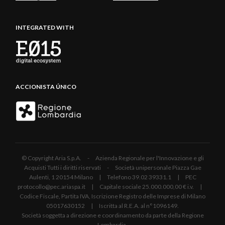
INTEGRATED WITH
ACCIONISTA ÚNICO
© Copyright Aria S.p.A. - Azienda Regionale per l'Innovazione e gli
Acquisti Tutti i diritti riservati - Società unipersonale Piazza Gae
Aulenti, 1 20154 Milano | Telefono 39.02 39331.1 | PEC
protocollo@pec.ariaspa.it | Capitale sociale 25.000.000,00 € i.v. |
Codice Fiscale, Partita IVA, Iscrizione Registro delle Imprese di Milano
05017630152 | Iscritta al R.E.A. al n°1096149.
Società soggetta a direzione e coordinamento da parte della Regione
Lombardia.