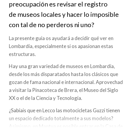
a
preocupación es revisar el registro
la
de museos locales y hacer lo imposible
navegación
con tal de no perderos ni uno?
La presente guía os ayudará a decidir qué ver en
Lombardía, especialmente si os apasionan estas
estructuras.
Hay una gran variedad de museos en Lombardía,
desde los más disparatados hasta los clásicos que
gozan de fama nacional e internacional. Aprovechad
a visitar la Pinacoteca de Brera, el Museo del Siglo
XX o el de la Ciencia y Tecnología.
¿Sabíais que en Lecco las motocicletas Guzzi tienen
un espacio dedicado totalmente a sus modelos?
Asimismo, en Mantua es posible entrar en la Casa de