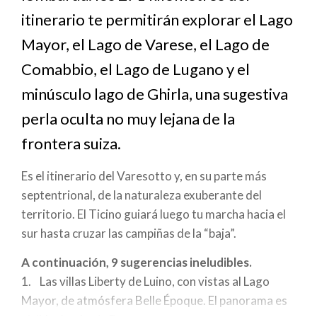
a
itinerario te permitirán explorar el Lago
la
Mayor, el Lago de Varese, el Lago de
navegación
Comabbio, el Lago de Lugano y el
minúsculo lago de Ghirla, una sugestiva
perla oculta no muy lejana de la
frontera suiza.
Es el itinerario del Varesotto y, en su parte más
septentrional, de la naturaleza exuberante del
territorio. El Ticino guiará luego tu marcha hacia el
sur hasta cruzar las campiñas de la “baja”.
A continuación, 9 sugerencias ineludibles.
1. Las villas Liberty de Luino, con vistas al Lago
Mayor, de atmósfera Belle Époque. El panorama es