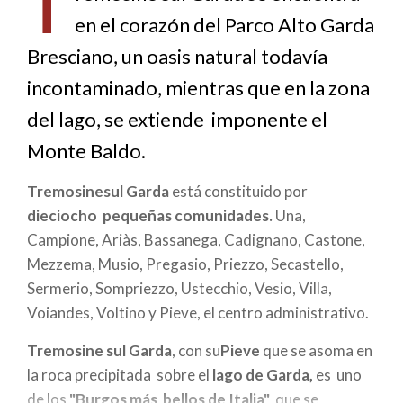
T
ayuda
en el corazón del Parco Alto Garda
a
Bresciano, un oasis natural todavía
la
incontaminado, mientras que en la zona
navegación
del lago, se extiende imponente el
Monte Baldo.
Tremosinesul Garda
está constituido por
dieciocho pequeñas comunidades.
Una,
Campione, Ariàs, Bassanega, Cadignano, Castone,
Mezzema, Musio, Pregasio, Priezzo, Secastello,
Sermerio, Sompriezzo, Ustecchio, Vesio, Villa,
Voiandes, Voltino y Pieve, el centro administrativo.
Tremosine sul Garda
, con su
Pieve
que se asoma en
la roca precipitada sobre el
lago de Garda,
es uno
de los
"Burgos más bellos de Italia"
que se