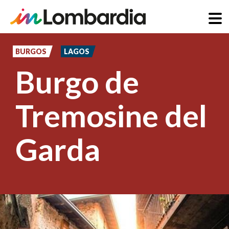
Pasar
al
BURGOS
LAGOS
contenido
Burgo de
principal
Tremosine del
Garda