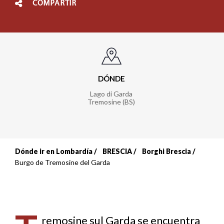
COMPARTIR
DÓNDE
Lago di Garda
Tremosine (BS)
Dónde ir en Lombardía
BRESCIA
Borghi Brescia
Sobrescribir
Burgo de Tremosine del Garda
enlaces
de
remosine sul Garda se encuentra