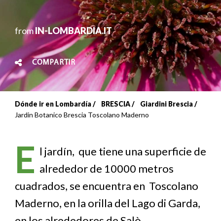
from
IN-LOMBARDIA.IT
COMPARTIR
Dónde ir en Lombardía
BRESCIA
Giardini Brescia
Sobrescribir
Jardin Botanico Brescia Toscolano Maderno
enlaces
E
de
l jardín, que tiene una superficie de
alrededor de 10000 metros
ayuda
cuadrados, se encuentra en Toscolano
a
Maderno, en la orilla del Lago di Garda,
la
en los alrededores de Salò.