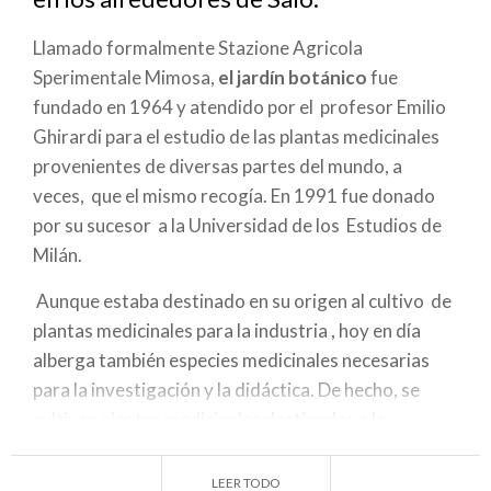
navegación
Llamado formalmente Stazione Agricola
Sperimentale Mimosa,
el jardín botánico
fue
fundado en 1964 y atendido por el profesor Emilio
Ghirardi para el estudio de las plantas medicinales
provenientes de diversas partes del mundo, a
veces, que el mismo recogía. En 1991 fue donado
por su sucesor a la Universidad de los Estudios de
Milán.
Aunque estaba destinado en su origen al cultivo de
plantas medicinales para la industria , hoy en día
alberga también especies medicinales necesarias
para la investigación y la didáctica. De hecho, se
cultivan plantas medicinales destinadas a la
investigación en el campo fitoquímico y
farmaceútico (Eschscholzia, Nigella, Scutellaria) y
LEER TODO