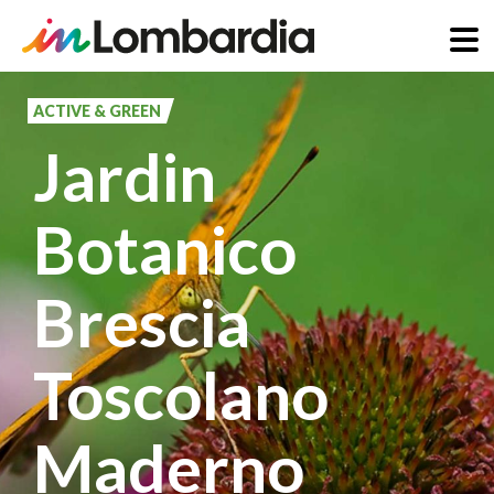
Pasar
al
ACTIVE & GREEN
contenido
Jardin
principal
Botanico
Brescia
Toscolano
Maderno