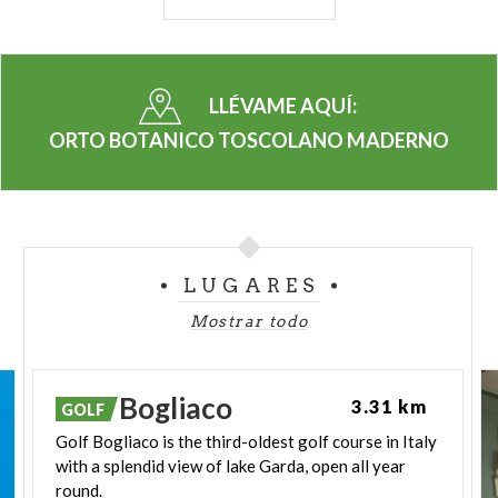
otras plantas para la investigación científica
(Nicotiana, arroz, plantas transgénicas, etc.). La
estructura comprende una hectárea de terreno
LLÉVAME AQUÍ:
cultivado, un pequeño edificio de servicios y tres
invernaderos. Para visitarla es necesario hacer una
ORTO BOTANICO TOSCOLANO MADERNO
reserva.
LUGARES
Mostrar todo
Golf
Bogliaco
3.31 km
GOLF
Golf Bogliaco is the third-oldest golf course in Italy
with a splendid view of lake Garda, open all year
round.