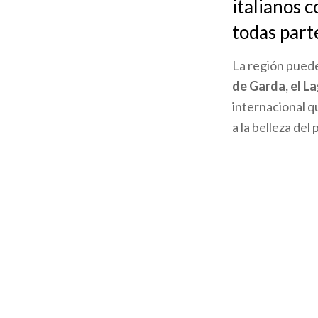
italianos 
la
todas part
navegación
La región puede
de Garda, el L
internacional q
a la belleza del 