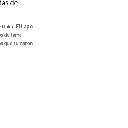
tas de
 Italia:
El Lago
os de fama
nos que sumaron