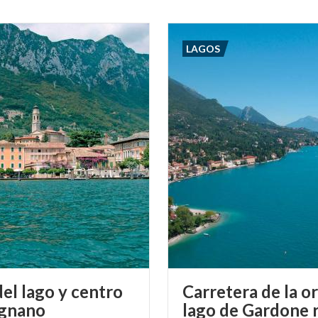
LAGOS
del lago y centro
Carretera de la or
rgnano
lago de Gardone r