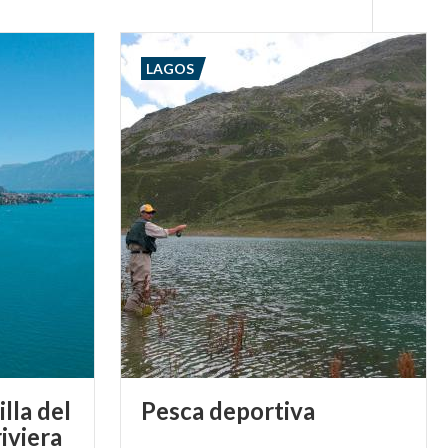
LAGOS
illa del
Pesca
deportiva
iviera