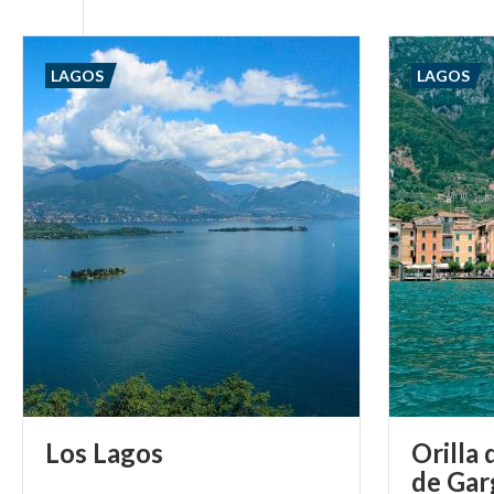
LAGOS
LAGOS
Los
Lagos
Orilla 
de Ga