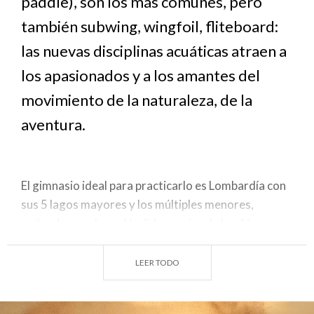
paddle), son los más comunes, pero
también subwing, wingfoil, fliteboard:
las nuevas disciplinas acuáticas atraen a
los apasionados y a los amantes del
movimiento de la naturaleza, de la
aventura.
El gimnasio ideal para practicarlo es Lombardía con
sus 5 lagos mayores y los múltiples menores,
rodeados por la espléndida cornisa de los Alpes y
agitados por las brisas del norte.
LEER TODO
Nuevos deportes acuáticos: del wakeboard,
cargado de adrenalina, al contemplativo sup
Aunque los nuevos deportes acuáticos, a menudo