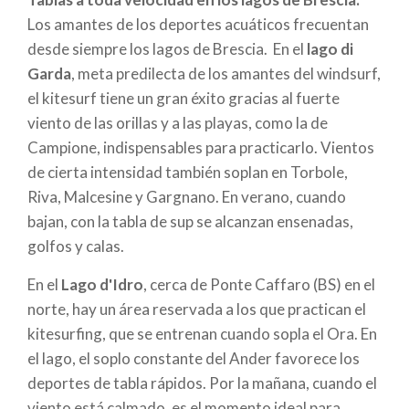
Adrenalina a tope también con el
kitesurf
, para
Los amantes de los deportes acuáticos frecuentan
surfear entre las nubes y hacer acrobacias rozando
desde siempre los lagos de Brescia. En el
lago di
el agua. ¿Lo necesario? Viento, tabla y una cometa a
Garda
, meta predilecta de los amantes del windsurf,
la que agarrarse mediante un trapecio con asidero.
el kitesurf tiene un gran éxito gracias al fuerte
Lo último en los deportes acuáticos del verano,
viento de las orillas y a las playas, como la de
especial para los más contemplativos, el
sup (stand
Campione, indispensables para practicarlo. Vientos
up paddle)
no requiere un entrenamiento especial,
de cierta intensidad también soplan en Torbole,
sino solo una tabla, un remo y... ¡un poco de
Riva, Malcesine y Gargnano. En verano, cuando
equilibrio para no caerse al agua!
bajan, con la tabla de sup se alcanzan ensenadas,
golfos y calas.
Además de los más conocidos, en Lombardía, se
están extendiendo otros deportes acuáticos de
En el
Lago d'Idro
, cerca de Ponte Caffaro (BS) en el
moda, como el
subwing
, una especie de snorkeling
norte, hay un área reservada a los que practican el
motorizado subacuático, arrastrado por una barca,
kitesurfing, que se entrenan cuando sopla el Ora. En
o el
wingfoil
, para volar sobre las olas a bordo de
el lago, el soplo constante del Ander favorece los
una tabla con aleta hydrofoil que lleva un ala inflable
deportes de tabla rápidos. Por la mañana, cuando el
con la que disfrutar del viento. Por último, especial
viento está calmado, es el momento ideal para