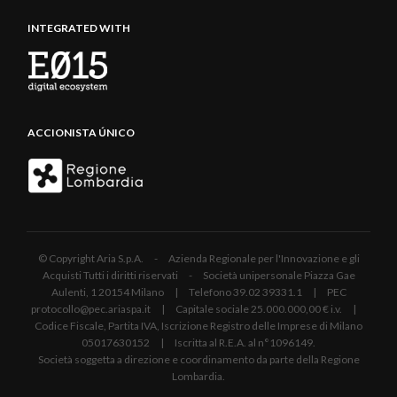
INTEGRATED WITH
ACCIONISTA ÚNICO
© Copyright Aria S.p.A. - Azienda Regionale per l'Innovazione e gli
Acquisti Tutti i diritti riservati - Società unipersonale Piazza Gae
Aulenti, 1 20154 Milano | Telefono 39.02 39331.1 | PEC
protocollo@pec.ariaspa.it | Capitale sociale 25.000.000,00 € i.v. |
Codice Fiscale, Partita IVA, Iscrizione Registro delle Imprese di Milano
05017630152 | Iscritta al R.E.A. al n°1096149.
Società soggetta a direzione e coordinamento da parte della Regione
Lombardia.