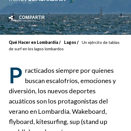
COMPARTIR
Qué Hacer en Lombardía
Lagos
Un ejército de tablas
Sobrescribir
de surf en los lagos lombardos
enlaces
P
de
racticados siempre por quienes
buscan escalofríos, emociones y
ayuda
diversión, los nuevos deportes
a
acuáticos son los protagonistas del
la
verano en Lombardía. Wakeboard,
navegación
flyboard, kitesurfing, sup (stand up