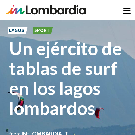
Pasar
al
LAGOS
SPORT
contenido
Un ejército de
principal
tablas de surf
en los lagos
lombardos
from
IN-LOMBARDIA.IT