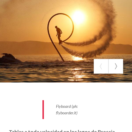
extremos, prometen cansancio, también ofrecen
una gran diversión. El
wakeboard
, que se practica en
una tabla similar a la del snowboard, sujeto a los
enganches, prevé saltos, curvas, cabriolas y
atrevidas evoluciones mientras se es arrastrado
por una lancha motora. También se puede practicar
en versión wakeskate (con tabla antideslizante),
sitwake (con asiento), cable (en instalaciones
específicas).
En el
flyboard
, los saltos en el aire se vuelven
todavía más espectaculares: con o sin arrastre de la
moto de agua, ¡el impulso que provoca el sistema
propulsor y que se transmite a las botas y la
Flyboard (ph:
flyboarder.it)
chaqueta técnica te hará alzar el vuelo, literalmente!
Tablas a toda velocidad en los lagos de Brescia.