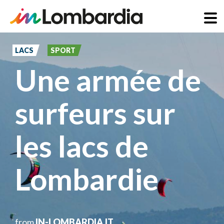
Aller
au
LACS
SPORT
contenu
Une armée de
principal
surfeurs sur
les lacs de
Lombardie
from
IN-LOMBARDIA.IT