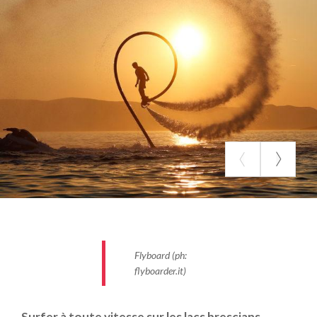
les sensations, et le stand up paddle board pour
profiter du paysage en toute sérénité.
Ces nouveaux sports, souvent extrêmes, peuvent
être fatigants, mais ils sont particulièrement
amusants. Le
wakeboard
, se pratique sur une
planche qui ressemble à un snowboard avec les
attaches pour les pieds. Vous pouvez sauter,
cabrioler, et faire toute sorte de sauts, vous êtes
tiré par un bateau à moteur. On peut aussi le
pratiquer en version wakeskate (sur une planche
antidérapante), sitwake (assis), ou tiré par un câble
(dans les lieux équipés).
Pour le
flyboard
, les sauts sont encore plus
Flyboard (ph:
spectaculaires : tiré ou non par un jetski, la poussée
flyboarder.it)
du propulseur est transmise aux bottes et au gilet,
vous vous sentirez littéralement voler !
Surfer à toute vitesse sur les lacs brescians