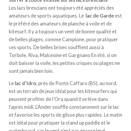
Le
kitesurf
fait aussi monter l’adrénaline, vous
Les lacs brescians ont toujours été appréciés des
pourrez surfer entre les nuages et faire des
amateurs de sports aquatiques. Le
lac de Garde
est
acrobaties entre ciel et eau. Qu’est-ce qu’il vous
le préféré des amateurs de planche à voile et de
faut ? Du vent, une planche et une voile que vous
kitesurf. Il y a toujours un vent de bonne qualité et
contrôlerez avec une poignée en trapèze.
de belles plages, comme Campione, pour pratiquer
ces sports. De belles brises soufflent aussi à
La
stand up paddle board
est le sport aquatique
Torbole, Riva, Malcesine et Gargnano En été, si on
parfait pour ceux qui préfèrent un été plus au calme.
doit baisser la voile, les petites criques ou plages ne
Pas besoin de compétences spéciales. Une planche,
sont jamais bien loin.
une pagaie … et un peu d’équilibre pour ne pas
tomber à l’eau !
Le
lac d’Idro
, près de Ponte Caffaro (BS), au nord,
est un terrain de jeux idéal pour les kitesurfers qui
Viennent s’ajouter aux sports aquatiques les plus
peuvent profiter de l’Ora quand il se lève dans
connus toute une gamme de nouvelles activités
l’après midi. L’Ander souffle constamment sur le lac
tendances
et favorise les sports de glisse plus rapides. Le matin
comme le subwing, une sorte de plongée avec tuba
est idéal pour pratiquer la stand up paddle et le
sur une planche tirée par un bateau, ou le
wingfoil
,
waterboard, car le vent n’est pas encore levé.