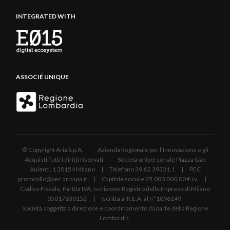
INTEGRATED WITH
ASSOCIÉ UNIQUE
© Copyright Aria S.p.A. - Azienda Regionale per l'Innovazione e gli
Acquisti Tutti i diritti riservati - Società unipersonale Piazza Gae
Aulenti, 1 20154 Milano | Telefono 39.02 39331.1 | PEC
protocollo@pec.ariaspa.it | Capitale sociale 25.000.000,00 € i.v. |
Codice Fiscale, Partita IVA, Iscrizione Registro delle Imprese di Milano
05017630152 | Iscritta al R.E.A. al n°1096149.
Società soggetta a direzione e coordinamento da parte della Regione
Lombardia.