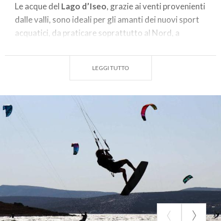
spiagge: i laghi della Lombardia sono perfetti per
Le acque del
Lago d’Iseo
, grazie ai venti provenienti
dedicarsi ai nuovi sport d’acqua. E ovunque non
dalle valli, sono ideali per gli amanti dei nuovi sport
mancano centri che noleggiano attrezzature e
acquatici, da praticare soprattutto al Nord, a
forniscono istruttori professionisti.
Marone, Pisogne, Lovere, Riva di Solto. Mancando
spiagge, per fare kitesurfing bisogna raggiungere in
LEGGI TUTTO
barca la zona di Vello e approfittare dei venti locali.
Con la tavola sulle acque del Lago Maggiore
Percorso da correnti d’aria costanti, il
Lago
Maggiore
è un paradiso per i surfer. Grazie alla
Tramontana e all’Inverna, a Verbania, Arona, Meina,
Cannobio, Ispra, Laveno, Cannero, Ascona, Locarno,
Sesto Calende, Angera, si pratica diffusamente
kitesurf. Il grande lago è anche adatto a wakeboard,
flyboard e sup, da praticare planando e pagaiando
sulla sua distesa di acque calme e cristalline.
Imparare a surfare sul Lago di Como