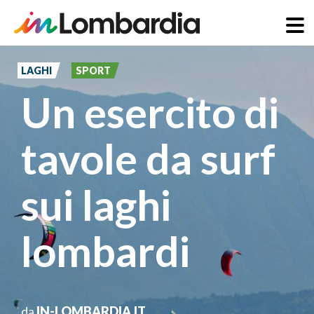
Salta
al
LAGHI
SPORT
contenuto
Un esercito di
principale
tavole da surf
sui laghi
lombardi
da
IN-LOMBARDIA.IT