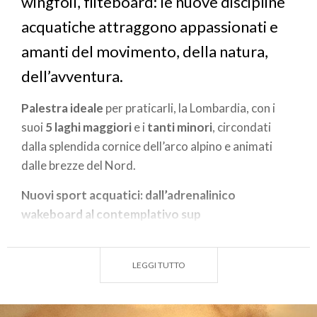
wingfoil, fliteboard: le nuove discipline
acquatiche attraggono appassionati e
amanti del movimento, della natura,
dell’avventura.
Palestra ideale
per praticarli, la Lombardia, con i
suoi
5 laghi maggiori
e i
tanti minori
, circondati
dalla splendida cornice dell’arco alpino e animati
dalle brezze del Nord.
Nuovi sport acquatici: dall’adrenalinico
wakeboard al contemplativo sup
Se nuovi sport acquatici, spesso estremi,
promettono fatica, regalano altresì un grandissimo
LEGGI TUTTO
divertimento. Il
wakeboard,
che si pratica su una
tavola simile a quella da snowboard, agganciati agli
attacchi, prevede salti, curve, capriole ed evoluzioni