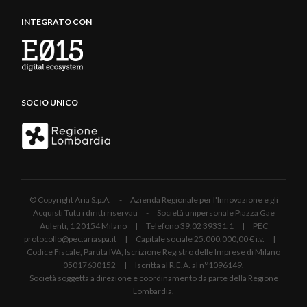
INTEGRATO CON
SOCIO UNICO
© Copyright Aria S.p.A. - Azienda Regionale per l'Innovazione e gli
Acquisti Tutti i diritti riservati - Società unipersonale Piazza Gae
Aulenti, 1 20154 Milano | Telefono 39.02 39331.1 | PEC
protocollo@pec.ariaspa.it | Capitale sociale 25.000.000,00 € i.v. |
Codice Fiscale, Partita IVA, Iscrizione Registro delle Imprese di Milano
05017630152 | Iscritta al R.E.A. al n°1096149.
Società soggetta a direzione e coordinamento da parte della Regione
Lombardia.