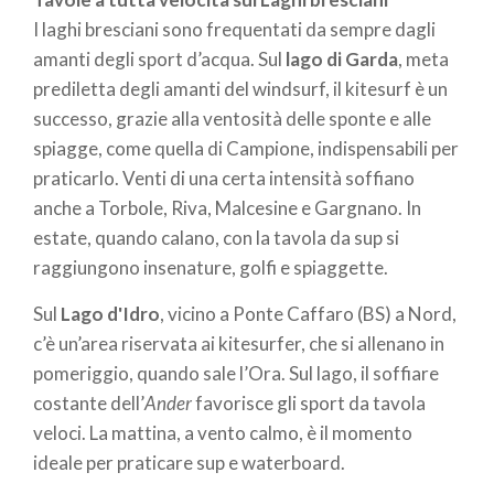
richiede particolare allenamento, ma solo una
I laghi bresciani sono frequentati da sempre dagli
tavola, una pagaia e… un po’ di equilibrio per non
amanti degli sport d’acqua. Sul
lago di Garda
, meta
cascare in acqua!
prediletta degli amanti del windsurf, il kitesurf è un
successo, grazie alla ventosità delle sponte e alle
Oltre a quelli più noti, in Lombardia si stanno
spiagge, come quella di Campione, indispensabili per
diffondendo altri sport acquatici di tendenza, come
praticarlo. Venti di una certa intensità soffiano
il
subwing
, sorta di snorkeling motorizzato
anche a Torbole, Riva, Malcesine e Gargnano. In
subacqueo, trainati da una barca, o il
wingfoil
, per
estate, quando calano, con la tavola da sup si
volare sulle onde a bordo di una tavola con pinna
raggiungono insenature, golfi e spiaggette.
hydrofoil muniti di un’ala gonfiabile con cui sfruttare
il vento. Infine, dedicato ai più pigri c’è il
fliteboard
,
Sul
Lago d'Idro
, vicino a Ponte Caffaro (BS) a Nord,
tavola da surf elettrica con telecomando per
c’è un’area riservata ai kitesurfer, che si allenano in
orientarsi tra le onde.
pomeriggio, quando sale l’Ora. Sul lago, il soffiare
costante dell’
Ander
favorisce gli sport da tavola
Surfando sui laghi lombardi
veloci. La mattina, a vento calmo, è il momento
Venti famosi, come il
Pelér
e l’
Ora
sul Lago di Garda o
ideale per praticare sup e waterboard.
il
Magiuur
del Lago Maggiore, correnti naturali e