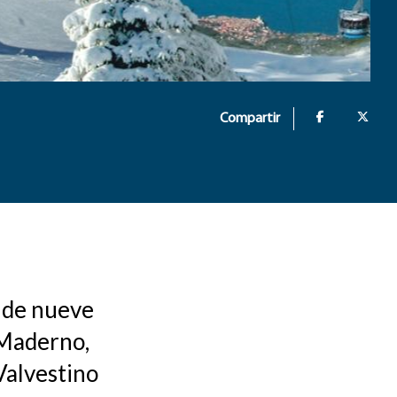
Compartir
ende nueve
 Maderno,
Valvestino