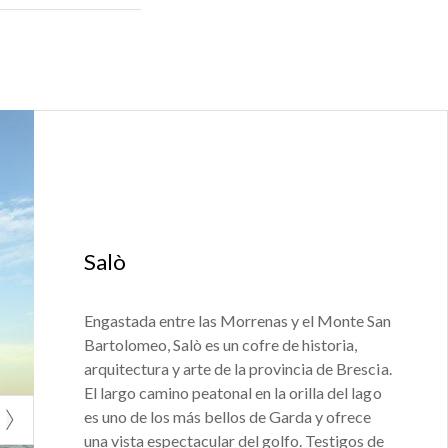
oca de Monte
os métodos de
sta 1931
 finalización de
 lago superior.
 y estrechas
Salò
otege a los
Engastada entre las Morrenas y el Monte San
igen romano y
Bartolomeo, Salò es un cofre de historia,
ialmente
arquitectura y arte de la provincia de Brescia.
to de referencia
El largo camino peatonal en la orilla del lago
es uno de los más bellos de Garda y ofrece
también es
una vista espectacular del golfo. Testigos de