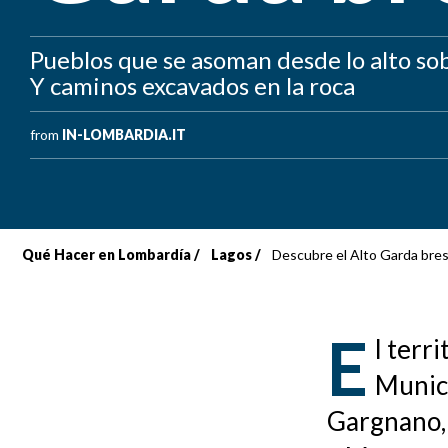
Pueblos que se asoman desde lo alto sobr
Y caminos excavados en la roca
from
IN-LOMBARDIA.IT
Qué Hacer en Lombardía
Lagos
Descubre el Alto Garda bre
Sobrescribir
enlaces
E
l terr
de
Munici
ayuda
Gargnano, 
a