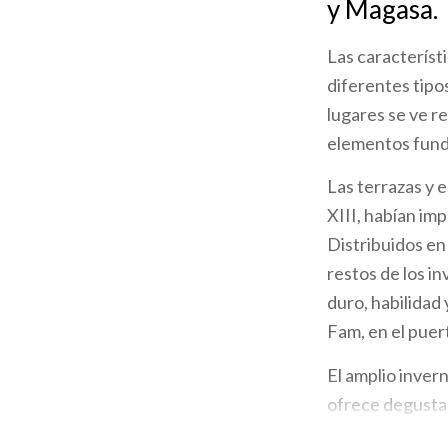
y Magasa.
la
Las característi
navegación
diferentes tipo
lugares se ve re
elementos funda
Las terrazas y e
XIII, habían imp
Distribuidos en
restos de los i
duro, habilidad 
Fam, en el puer
El amplio invern
ofrece degustac
limones en sal 