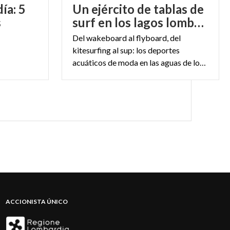
ía: 5
Un ejército de tablas de
s
surf en los lagos lombardos
contrar menos
Del wakeboard al flyboard, del
ismo, equilibrio
kitesurfing al sup: los deportes
del lago. En la
acuáticos de moda en las aguas de los lagos lombardos
adición en
ACCIONISTA ÚNICO