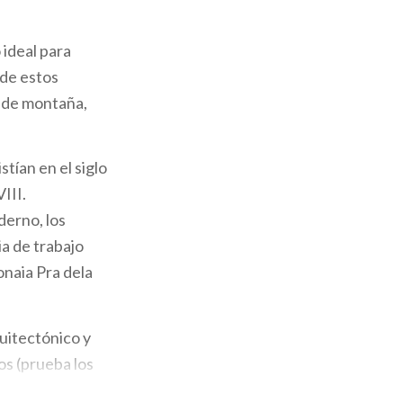
 ideal para
 de estos
o de montaña,
stían en el siglo
III.
derno, los
ia de trabajo
onaia Pra dela
quitectónico y
os (prueba los
ale la pena