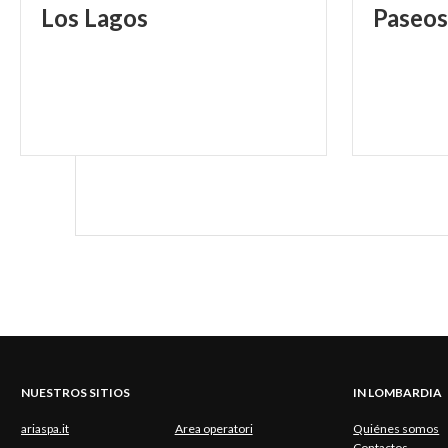
Los
Lagos
Paseos
Bisse
En esta embarc
resistencia en 
y ritmo de movim
costa lombarda 
numerosas loca
IMMAGUNE DI CO
NUESTROS SITIOS
IN LOMBARDIA
ariaspa.it
Area operatori
Quiénes somos
Contactos