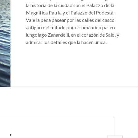
las actividades
la historia de la ciudad son el Palazzo della
levan su nombre.
Magnifica Patria y el Palazzo del Podestà.
Vale la pena pasear por las calles del casco
antiguo delimitado por el romántico paseo
n pueblo alpino
lungolago Zanardelli, en el corazón de Salò, y
les y de la
admirar los detalles que la hacen única.
talia, ya
la Strada della
 La carretera
or el Brasa, un
iblemente en
taforma
a de un panorama
radiso se accede
A