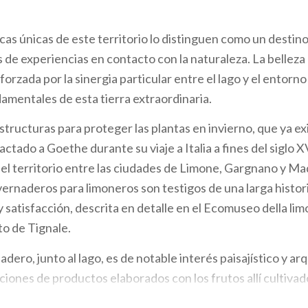
cas únicas de este territorio lo distinguen como un destino
s de experiencias en contacto con la naturaleza. La belleza
forzada por la sinergia particular entre el lago y el entorn
mentales de esta tierra extraordinaria.
structuras para proteger las plantas en invierno, que ya exi
actado a Goethe durante su viaje a Italia a fines del siglo XV
 el territorio entre las ciudades de Limone, Gargnano y Ma
nvernaderos para limoneros son testigos de una larga histor
y satisfacción, descrita en detalle en el Ecomuseo della lim
to de Tignale.
adero, junto al lago, es de notable interés paisajístico y ar
iones de productos elaborados con los frutos allí cultivad
aromatizados con pimientos picantes o pimienta). También v