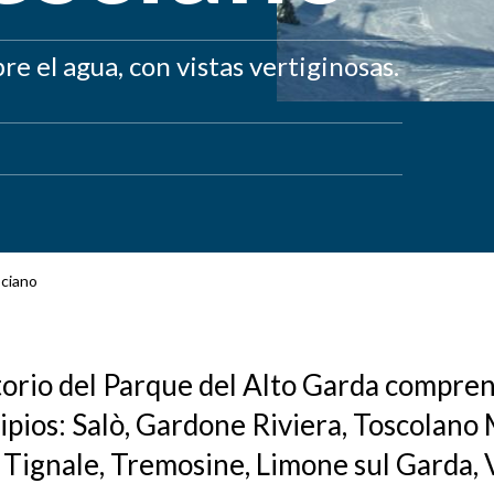
e el agua, con vistas vertiginosas.
sciano
itorio del Parque del Alto Garda compr
pios: Salò, Gardone Riviera, Toscolano
Tignale, Tremosine, Limone sul Garda, 