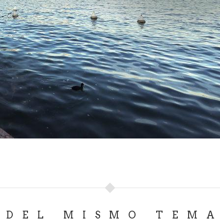
 el lugar de nacimiento de San Daniele Comboni y descubrir 
 varios países del mundo los misioneros y misioneras que l
rtes
go, Tremosine se desarrolla en un altiplano, más similar a u
s ciudades lacustres, inmerso en la naturaleza de los pastiza
en presenta una vegetación típicamente mediterránea.
Tremosine, considerada una de las aldeas más hermosas de I
ionar desde el camino que conduce hasta allí, a lo largo de 
 por Winston Churchill como la octava maravilla del mundo.
entre las montañas, aprovechando una hendidura tallada p
na. Es encantador recorrerla después del crepúsculo, pos
e dejar de asomarse desde la Terraza del Brivido, una pla
e el lago a 350 metros de altura, desde la cual se disfrut
que abraza la misma Strada della Forra. Desde el Hotel Pa
terraza.
DEL MISMO TEM