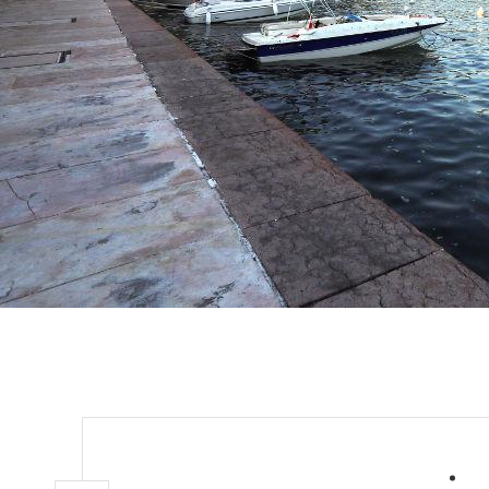
posible visitar
que realizan en
Emociones fue
Con vistas al la
que a las típica
montaña, si bi
La excursión a 
comienza a emoc
Forra, definida
sube engastada 
arroyo de la zo
moto. No hay qu
suspendida sobr
impresionante, 
libremente a la 