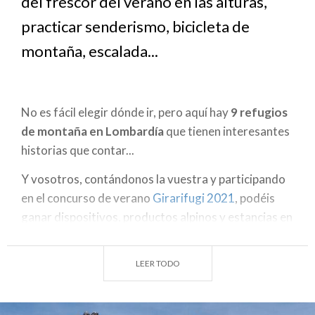
del frescor del verano en las alturas,
practicar senderismo, bicicleta de
montaña, escalada...
No es fácil elegir dónde ir, pero aquí hay
9 refugios
de montaña en Lombardía
que tienen interesantes
historias que contar...
Y vosotros, contándonos la vuestra y participando
en el concurso de verano
Girarifugi 2021
, podéis
ganar dispositivos, productos alpinos y estancias en
los refugios lombardos más bonitos
.
LEER TODO
Refugios históricos en Valtellina
En Lombardía se encuentra el primer refugio alpino