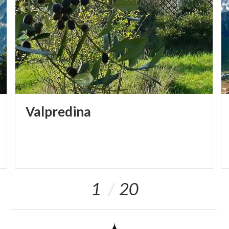
Colma di Sormano en coche, tomad el sendero (1,5
horas) y, ya en el refugio, ¡no os perdáis las sabrosas
especialidades!
Valpredina
1
20