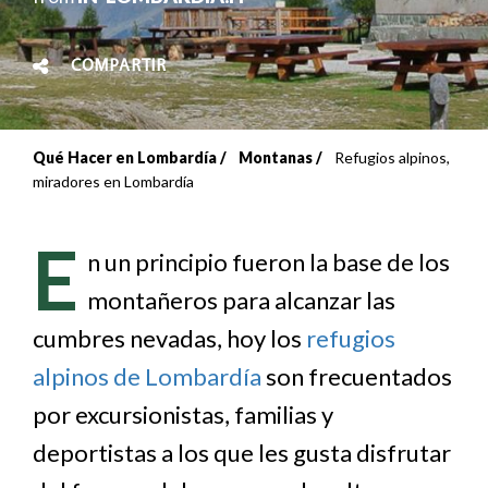
COMPARTIR
Qué Hacer en Lombardía
Montanas
Refugios alpinos,
Sobrescribir
miradores en Lombardía
enlaces
E
de
n un principio fueron la base de los
montañeros para alcanzar las
ayuda
cumbres nevadas, hoy los
refugios
a
alpinos de Lombardía
son frecuentados
la
por excursionistas, familias y
navegación
deportistas a los que les gusta disfrutar