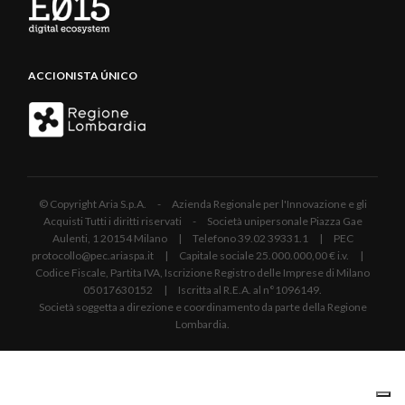
ACCIONISTA ÚNICO
© Copyright Aria S.p.A. - Azienda Regionale per l'Innovazione e gli
Acquisti Tutti i diritti riservati - Società unipersonale Piazza Gae
Aulenti, 1 20154 Milano | Telefono 39.02 39331.1 | PEC
protocollo@pec.ariaspa.it | Capitale sociale 25.000.000,00 € i.v. |
Codice Fiscale, Partita IVA, Iscrizione Registro delle Imprese di Milano
05017630152 | Iscritta al R.E.A. al n°1096149.
Società soggetta a direzione e coordinamento da parte della Regione
Lombardia.