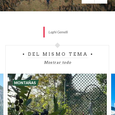
en un iglú!
ciervos.
Refugios panorámicos en el lago de Como
Laghi Gemelli
Desde el
Rifugio Menaggio
(1383 m), al pie de las
paredes meridionales del monte Grona (1736 m,
Mason del Fedèe, Como) se pueden admirar
DEL MISMO TEMA
encantadoras vistas del lago de Como. Una vez que
hayáis llegado al refugio a pie desde Breglia (1
Mostrar todo
hora), podéis continuar o... sentaros a la mesa: la
cocina ofrece platos típicos con harina, carne, salami
local y quesos alpinos.
MONTAÑAS
También se puede admirar un magnífico panorama
desde el
Rifugio Riella
(1275 m, Faggeto Lario,
Como), en el lado occidental del Monte Palanzone,
en el Triangolo Lariano. Una vez que lleguéis a