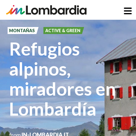
Pasar
al
MONTAÑAS
ACTIVE & GREEN
contenido
Refugios
principal
alpinos,
miradores en
Lombardía
from
IN-LOMBARDIA.IT