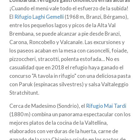
puede pasar una noche inolvidable en la Foxy House,
¡Cuando el menú vale todo el esfuerzo de la subida!
una maravillosa cabaña de madera situada en un
El
Rifugio Laghi Gemelli
(1968 m, Branzi, Bérgamo),
peñasco en medio del Val Zebrù.
entre los pequeños lagos y picos de la Alta Val
Brembana, se puede alcanzar a pie desde Branzi,
El
Rifugio Gianetti
, un templo del alpinismo en la
Carona, Roncobello y Valcanale. Las excursiones y
parte alta de Val Porcelizzo (2534 m, Val Masino), se
los paseos acaban en la mesa con casoncelli, foiade,
puede alcanzar a pie desde Bagni del Masino en unas
pizzoccheri, stracotti, polenta estofada... No es
3 horas y media. Es el punto de partida para escalar
casualidad que en 2018 el refugio haya ganado el
el Pizzo Badile, que se eleva sobre él, el Pizzo
concurso "A tavola in rifugio" con una deliciosa pasta
Cengalo y otros, incluida la famosa Vía Cassin,
con Paruk (espinacas silvestres) y salsa Valtaleggio
abierta en 1937 por el famoso alpinista.
Stratchitunt.
Cerca de Madesimo (Sondrio), el
Rifugio Mai Tardi
Valsassina: los refugios en las "montañas de
(1880 m) combina un panorama espectacular con los
Milán".
mejores platos de la cocina de la Valtellina,
Grigna y Resegone son dos picos lombardos muy
elaborados con verduras de la huerta, carne de
queridos por los milaneses. En el Grigna, reconocido
ganado de la raza Chianina criado en los pastos de