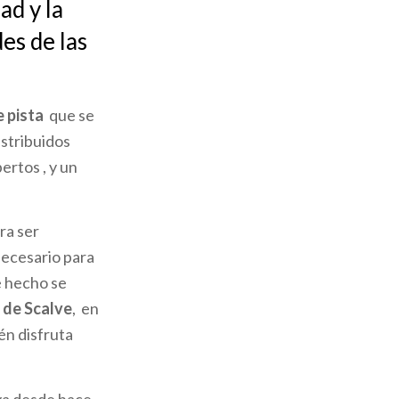
ad y la
es de las
e pista
que se
istribuidos
ertos , y un
ra ser
necesario para
e hecho se
 de Scalve
, en
én disfruta
ya desde hace