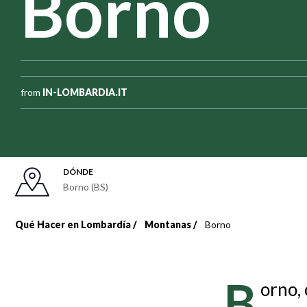
Borno
from
IN-LOMBARDIA.IT
DÓNDE
Borno (BS)
Qué Hacer en Lombardía
Montanas
Borno
Sobrescribir
enlaces
B
orno, 
de