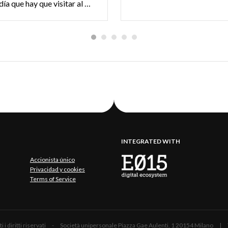
en Lombardía que hay que visitar al menos una vez
INTEGRATED WITH
Accionista único
Privacidad y cookies
Terms of Service
 Tutti i diritti riservati - Società unipersonale Piazza Gae Aulenti, 1 20154 Mil