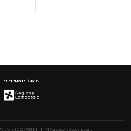
ACCIONISTA ÚNICO
ano | Telefono 39.02 39331.1 | PEC protocollo@pec.ariaspa.it |