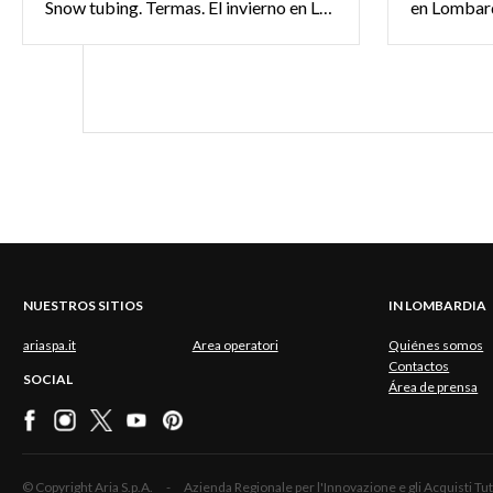
Snow tubing. Termas. El invierno en Lombardía no es solo para esquiar.
NUESTROS SITIOS
IN LOMBARDIA
ariaspa.it
Area operatori
Quiénes somos
Contactos
SOCIAL
Área de prensa
© Copyright Aria S.p.A. - Azienda Regionale per l'Innovazione e gli Acquisti