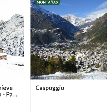
MONTAÑAS
nieve
Caspoggio
en Ponte di Legno - Passo del Tonale