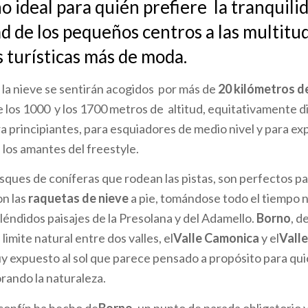
o ideal para quién prefiere la tranquilid
ad de los pequeños centros a las multitud
s turísticas más de moda.
la nieve se sentirán acogidos por más de
20 kilómetros d
 los 1000 y los 1700 metros de altitud, equitativamente d
a principiantes, para esquiadores de medio nivel y para exp
los amantes del freestyle.
sques de coníferas que rodean las pistas, son perfectos pa
on las
raquetas de nieve
a pie, tomándose todo el tiempo 
pléndidos paisajes de la Presolana y del Adamello.
Borno
, d
limite natural entre dos valles, el
Valle Camonica
y el
Valle
y expuesto al sol que parece pensado a propósito para qui
orando la naturaleza.
 confín ha hecho de
Borno,
un punto de parada obligatorio 