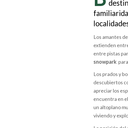
destin
ayuda
familiarid
a
localidade
la
Los amantes de 
navegación
extienden entre
entre pistas par
snowpark
para 
Los prados y bo
descubiertos c
apreciar los es
encuentra en el 
un altoplano mu
viviendo y expl
La posición del