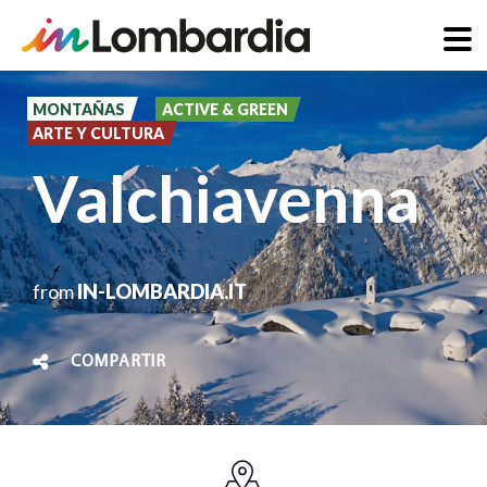
Pasar
al
MONTAÑAS
ACTIVE & GREEN
ARTE Y CULTURA
contenido
Valchiavenna
principal
from
IN-LOMBARDIA.IT
COMPARTIR