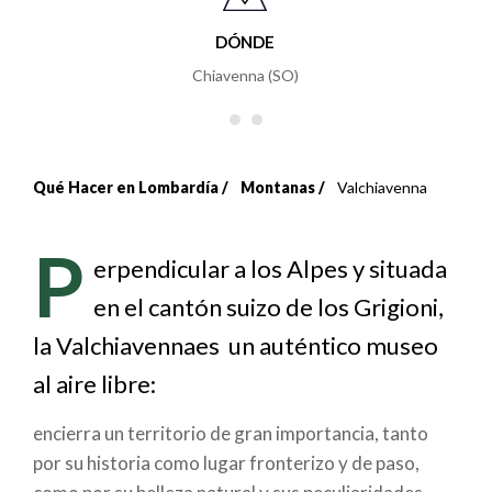
DÓNDE
Chiavenna (SO)
Qué Hacer en Lombardía
Montanas
Valchiavenna
Sobrescribir
enlaces
P
erpendicular a los Alpes y situada
de
en el cantón suizo de los Grigioni,
ayuda
la Valchiavennaes un auténtico museo
a
al aire libre:
la
encierra un territorio de gran importancia, tanto
por su historia como lugar fronterizo y de paso,
navegación