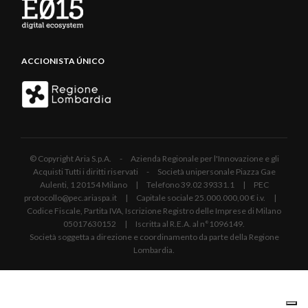
ACCIONISTA ÚNICO
© Copyright Aria S.p.A. - Azienda Regionale per l'Innovazione e gli
Acquisti Tutti i diritti riservati - Società unipersonale Piazza Gae
Aulenti, 1 20154 Milano | Telefono 39.02 39331.1 | PEC
protocollo@pec.ariaspa.it | Capitale sociale 25.000.000,00 € i.v. |
Codice Fiscale, Partita IVA, Iscrizione Registro delle Imprese di Milano
05017630152 | Iscritta al R.E.A. al n°1096149.
Società soggetta a direzione e coordinamento da parte della Regione
Lombardia.