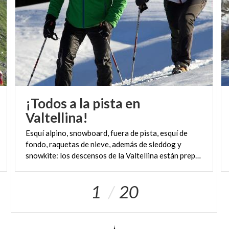
formadas bajo peñascos de antiguos
desprendimientos en donde sopla el "
sorel"
, una
corriente de aire a temperatura constante, fresca
en verano y templada en invierno, que permite la
maduración del
vino
y de los
embutidos y
salchichas
.
En
Valchiavenna
, casi todos los municipios tienen
¡Todos a la pista en
una zona donde las cuevas forman conjuntos
Valtellina!
urbanísticos muy sugerentes, colocados en la roca,
Esquí alpino, snowboard, fuera de pista, esquí de
adosados los unos a los otros.
fondo, raquetas de nieve, además de sleddog y
snowkite: los descensos de la Valtellina están preparados para acogeros durante todo el invierno
1
20