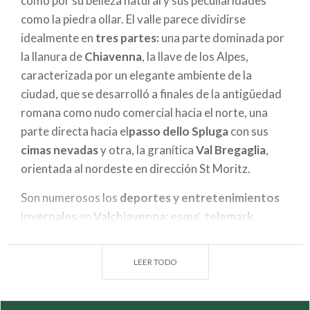
como por su belleza natural y sus peculiaridades
como la piedra ollar. El valle parece dividirse
idealmente en
tres partes:
una parte dominada por
la llanura de
Chiavenna
, la llave de los Alpes,
caracterizada por un elegante ambiente de la
ciudad, que se desarrolló a finales de la antigüedad
romana como nudo comercial hacia el norte, una
parte directa hacia el
passo dello Spluga
con sus
cimas nevadas
y otra, la granítica
Val Bregaglia
,
orientada al nordeste en dirección St Moritz.
Son numerosos los
deportes y entretenimientos
invernales
en
Valchiavenna
:
esquí, telemark,
snowkite, esquí de fondo,
así como las excursiones
de invierno experimentando el
nordic walking
, una
LEER TODO
caminata que se lleva a cabo con los típicos
bastones o también con las
raquetas de nieve,
un
modo de hacer ejercicio físico en plena libertad,