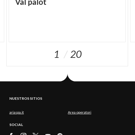
Val
palot
1
20
NUESTROS SITIOS
ariaspa.it
Area operatori
SOCIAL