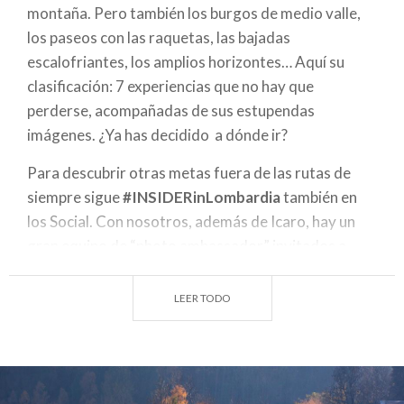
montaña. Pero también los burgos de medio valle,
los paseos con las raquetas, las bajadas
escalofriantes, los amplios horizontes… Aquí su
clasificación: 7 experiencias que no hay que
perderse, acompañadas de sus estupendas
imágenes. ¿Ya has decidido a dónde ir?
Para descubrir otras metas fuera de las rutas de
siempre sigue
#INSIDERinLombardia
también en
los Social. Con nosotros, además de Icaro, hay un
gran equipo de “photo ambassador” invitados a
hablar de ciudades, montañas, lagos y burgos,
experiencias vividas en primera persona.
LEER TODO
Ps: Si vives en
Lombardía
, te gusta la fotografía y
quieres convertirte tú también en un
#INSIDERinLombardia envíanos tu candidatura.