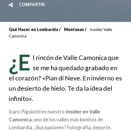
COMPARTIR
Qué Hacer en Lombardía
Montanas
Insider Valle
Sobrescribir
Camonica
enlaces
¿E
de
l rincón de Valle Camonica que
se me ha quedado grabado en
ayuda
el corazón? «Pian di Neve. En invierno es
a
un desierto de hielo. Te da la idea del
la
infinito».
navegación
Icaro Pigolotti es nuestro
Insider en Valle
Camonica
, uno de los valles más bonitos de
Lombardía. ¿Sus pasiones? Fotografía, deporte,