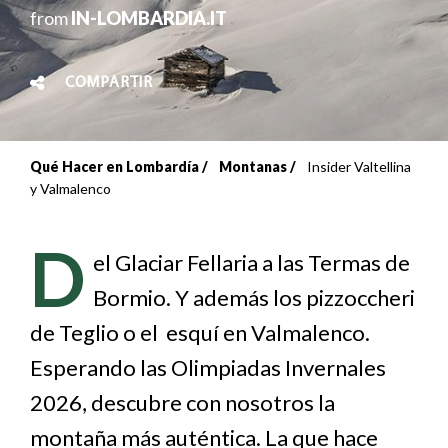
from
IN-LOMBARDIA.IT
COMPARTIR
Qué Hacer en Lombardía
Montanas
Insider Valtellina
Sobrescribir
y Valmalenco
enlaces
D
de
el Glaciar Fellaria a las Termas de
Bormio. Y además los pizzoccheri
ayuda
de Teglio o el esquí en Valmalenco.
a
Esperando las Olimpiadas Invernales
la
2026, descubre con nosotros la
navegación
montaña más auténtica. La que hace