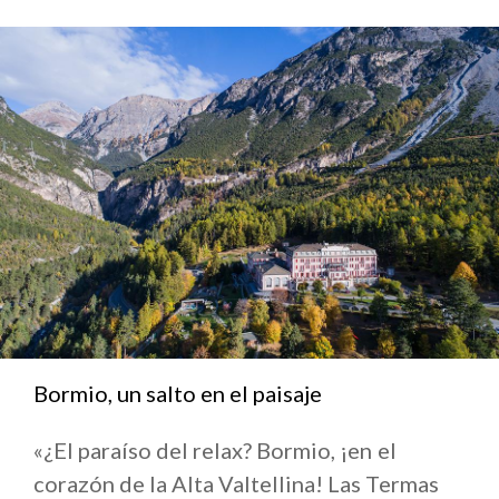
hablar de ciudades, montañas, lagos y burgos,
experiencias vividas en primera persona.
Ps. Si vives en
Lombardía
, te gusta la fotografía y
quieres convertirte tú también en un
#INSIDERinLombardia envíanos tu candidatura.
Aquí algunas cosas de Simone (para quien tenga
curiosidad su página Facebook es
Essepidrone -
Simone Polattini
Bormio, un salto en el paisaje
«¿El paraíso del relax? Bormio, ¡en el
corazón de la Alta Valtellina! Las Termas