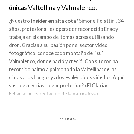
únicas Valtellina y Valmalenco.
¿Nuestro
Insider en alta cota
? Simone Polattini. 34
años, profesional, es operador reconocido Enac y
trabaja en el campo de tomas aéreas utilizando
dron. Gracias a su pasión por el sector vídeo
fotográfico, conoce cada montaña de “su”
Valmalenco, donde nació y creció. Con su dron ha
recorrido palmo a palmo toda la Valtellina: de las
cimas a los burgos y a los espléndidos viñedos. Aquí
sus sugerencias. Lugar preferido? «El Glaciar
Fellaria: un espectáculo de la naturaleza».
Para descubrir otras metas fuera de las rutas
habituales sigue
#INSIDERinLombardia
también en
LEER TODO
los Social. Con nosotros, además de Simone, hay un
gran equipo de “photo ambassador” invitados a