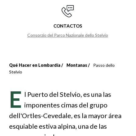
CONTACTOS
Consorzio del Parco Nazionale dello Stelvio
Qué Hacer en Lombardía
Montanas
Passo dello
Sobrescribir
Stelvio
enlaces
E
de
l Puerto del Stelvio, es una las
imponentes cimas del grupo
ayuda
dell'Ortles-Cevedale, es la mayor área
a
esquiable estiva alpina, una de las
la