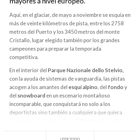
mayores a nivel europeo.
navegación
Aquí, en el glaciar, de mayo a noviembre se esquía en
más de veinte kilómetros de pista, entre los 2758
metros del Puerto y los 3450 metros del monte
Cristallo, lugar elegido también por los grandes
campeones para preparar la temporada
competitiva.
En el interior del
Parque Nazionale dello Stelvio,
con la ayuda de sistemas de vanguardia, las pistas
acogen a los amantes del
esquí alpino
, del
fondo
y
del
snowboard
en un escenario montañoso
incomparable, que conquistará no solo a los
deportistas sino también a cualquiera que quiera
sumergirse en la naturaleza. El
Parque,
de hecho , es
un mundo incontaminado para descubrir también
mediante
las excursiones
, siguiendo las huellas de
LEER TODO