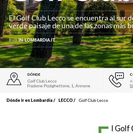
El Golf Club Lecco se encuentra al sur 
verde paisaje de una de las zonas más b
from
IN-LOMBARDIA.IT
DÓNDE
C
Golf Club Lecco
+
Frazione Pizzighettone, 1
,
Annone
Si
Dónde ir en Lombardía
LECCO
Golf Club Lecco
Sobrescribir
enlaces
l Golf
de