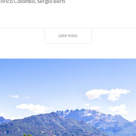
Enrico Colombo, Sergio Berti
8
2 m.
emporada
: todo el año
LEER TODO
tres semanas en enero