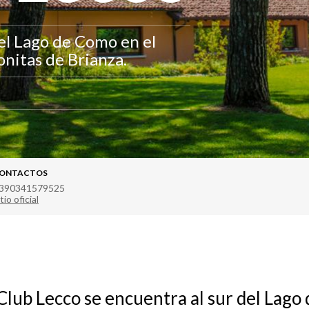
del Lago de Como en el
onitas de Brianza.
ONTACTOS
390341579525
tio oficial
 Club Lecco se encuentra al sur del Lag