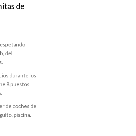
nitas de
respetando
b, del
s.
cios durante los
ene 8 puestos
.
ler de coches de
guito, piscina.