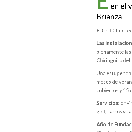
E
en el 
ayuda
Brianza.
a
El Golf Club Le
la
Las instalacion
navegación
plenamente las 
Chiringuito del
Una estupenda p
meses de verano
cubiertos y 15 
Servicios
: driv
golf, carros y s
Año de Fundac