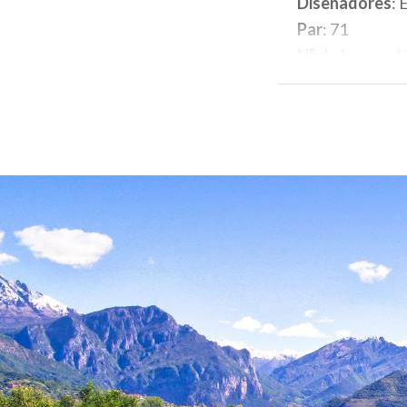
Diseñadores
: 
Par
: 71
N° de hoyo
s: 1
Distancia
: 567
Apertura de t
Día de cierre
: 