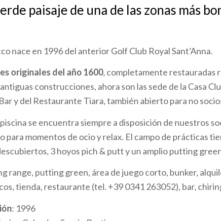
verde paisaje de una de las zonas más bo
cco nace en 1996 del anterior Golf Club Royal Sant’Anna.
es originales del año 1600
, completamente restauradas 
antiguas construcciones, ahora son las sede de la Casa Clu
 Bar y del Restaurante Tiara, también abierto para no socio
iscina se encuentra siempre a disposición de nuestros so
 para momentos de ocio y relax. El campo de prácticas ti
descubiertos, 3 hoyos pich & putt y un amplio putting green
ing range, putting green, área de juego corto, bunker, alqui
acos, tienda, restaurante (tel. +39 0341 263052), bar, chirin
ión
: 1996