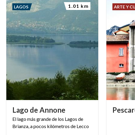
1.01 km
LAGOS
ARTE Y C
Lago
de
Annone
Pescar
El
lago
más
grande
de
los
Lagos
de
Brianza,
a
pocos
kilómetros
de
Lecco