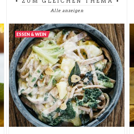
ZUM GLEICHEN THEMA
In den Bergen empfehlen wir Ihnen die
Pizzoccheri
aus dem Tal Valtellina, aber auch
Taroz
und
Bresaola
.
Alle anzeigen
Am Lario See gibt es Seeforelle und frittiertes
Barschfilet zur Auswahl.
ESSEN & WEIN
Was halten Sie von einer Scheibe Gansschicken aus
Pavia
oder einem Glas Wein aus
Franciacorta
?
Ihnen läuft der Mund, oder? Entdecken Sie diese
wundervolle Region mit all ihren
önogastronomischen Schätzen.