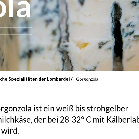
la
che Spezialitäten der Lombardei
Gorgonzola
rgonzola ist ein weiß bis strohgelber
lchkäse, der bei 28-32° C mit Kälberla
 wird.