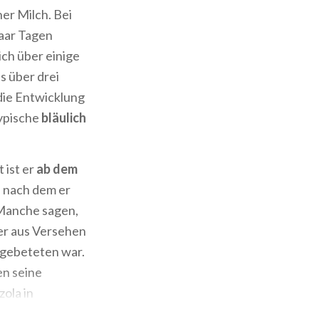
er Milch. Bei
paar Tagen
ich über einige
s über drei
die Entwicklung
typische
bläulich
 ist er
ab dem
, nach dem er
 Manche sagen,
ser aus Versehen
ngebeteten war.
en seine
ola in