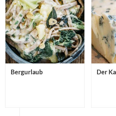
Bergurlaub
Der
Ka