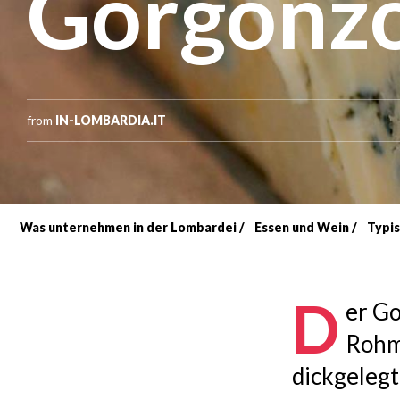
Gorgonzo
from
IN-LOMBARDIA.IT
Was unternehmen in der Lombardei
Essen und Wein
Typis
Breadcrumb
D
er Go
Rohmi
dickgelegt