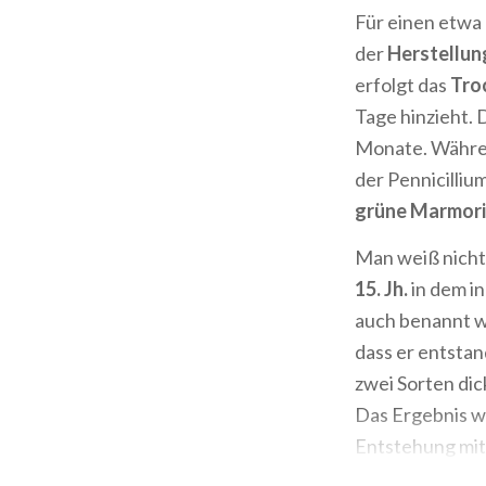
Für einen etwa
der
Herstellu
erfolgt das
Tro
Tage hinzieht. 
Monate. Währe
der Pennicilliu
grüne Marmor
Man weiß nicht 
15. Jh.
in dem i
auch benannt w
dass er entstan
zwei Sorten dic
Das Ergebnis w
Entstehung mit
Verbindung.