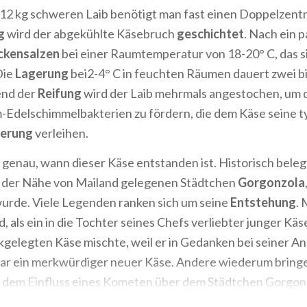
 12 kg schweren Laib benötigt man fast einen Doppelzentn
ng
wird der abgekühlte Käsebruch
geschichtet
. Nach ein 
ckensalzen
bei einer Raumtemperatur von 18-20° C, das s
Die
Lagerung
bei2-4° C in feuchten Räumen dauert zwei bi
nd der
Reifung
wird der Laib mehrmals angestochen, um 
m-Edelschimmelbakterien zu fördern, die dem Käse seine 
ierung
verleihen.
genau, wann dieser Käse entstanden ist. Historisch belegt
n der Nähe von Mailand gelegenen Städtchen
Gorgonzola
urde. Viele Legenden ranken sich um seine
Entstehung
.
d, als ein in die Tochter seines Chefs verliebter junger Kä
kgelegten Käse mischte, weil er in Gedanken bei seiner A
ar ein merkwürdiger neuer Käse. Andere wiederum bring
 dem Einfluss eines Kometen über dem Städtchen Gorgonz