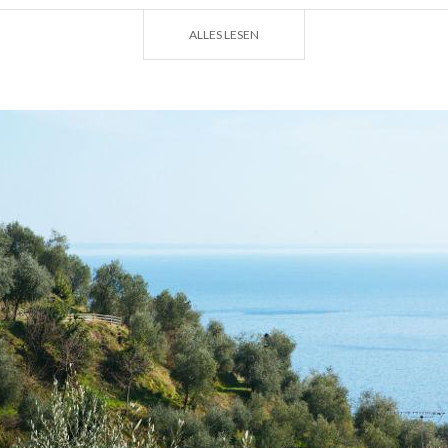
ALLES LESEN
suche (bei Mantua)
rbis. In der Provinz
Mantua
ist der Herbst auch Trüffelsa
on Mantua ist das Land der kostbaren schwarzen Trüffel,
oßsporigen Trüffel und der Frühlingstrüffel (die es, wie d
g gibt), das
Trüffeltal
aber befindet sich auf dem rechten
Quistello bis Felonica. Der sandige Boden, die ständigen N
te Klima sind ideale Bedingungen für diese Erdfrüchte, u
uch weiße Trüffel,
Tuber Magnatum Pico
, die kostbarst
elpunkt dieses Gebiets ist die Gemeinde Borgofranco sul 
ood stattfindet, die Nationale Marktmesse für weiße Trüf
r einen Genussmoment ist. Risotto, Tortelli, Gnocchetti un
ark duftenden Trüffeln zubereitet, die hier „trifula“ gena