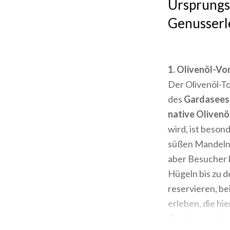
Ursprungsb
Genusserl
1. Olivenöl-Vo
Der Olivenöl-T
des
Gardasees
native Olivenö
wird, ist beso
süßen Mandeln. 
aber Besucher 
Hügeln bis zu 
reservieren, be
erleben, die hi
Gardasee auch 