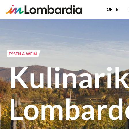
ORTE
Direkt
zum
Inhalt
ESSEN & WEIN
Kulinarik
Lombarde