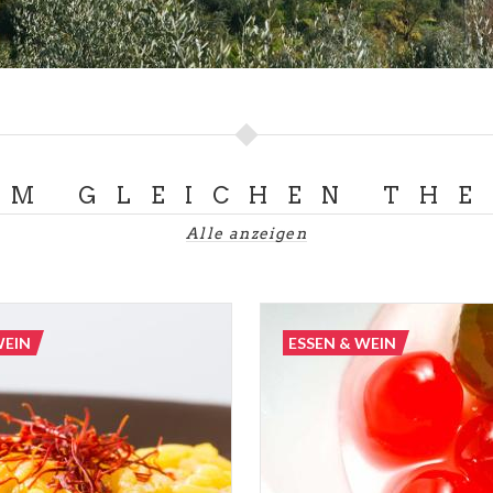
in der Region Franciacorta
llos durch die Hügellandschaft mit ihren Dörfern und Sch
t dem Rad an den Weinbergen mit Pinot Nero-, Pinot Bianc
uben vorbeiziehen. Und mindestens einen Tag lang sich 
hts anderes tun müssen als zwischen Bianco, Satèn oder 
UM GLEICHEN TH
nstellung für eine Tour in die Weinbauregion
Franciacort
Alle anzeigen
ativer Versunkenheit. Absolutes Highlight ist das
Festival
eptember stattfindet, aber die Weinbauregion und die
reien sind das ganze Jahr über geöffnet. Nehmen Sie sich
Weinproben das Kloster
San Pietro in Lamosa
und die
Oli
WEIN
ESSEN & WEIN
ie beide den Kluniazenser-Mönchen gehörten. Die Mönche
 Frau vom Schnee in Adro und die Mönche des Annunciata-
ine eigene Franciacorta-Schaumweinproduktion. Mit ein
s meditative Erlebnis noch intensiver.