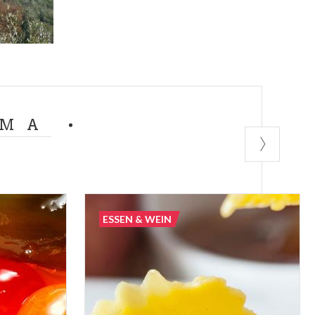
lössern fahren,
o- und
die Muße
Rosé zu wählen.
EMA
a
ähnelt stark
 In Cantina
, das
 die Zeit,
vetana-Abtei
ESSEN & WEIN
 des Klosters
Klosters in
em Weinkauf im