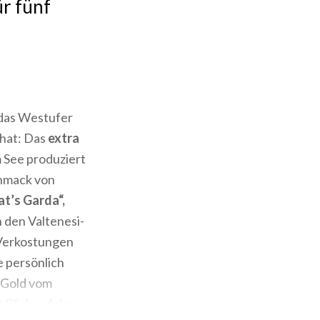
r fünf
 das Westufer
h hat: Das
extra
 See produziert
chmack von
at’s Garda“,
 den Valtenesi-
 Verkostungen
e persönlich
e Gold vom
 Blick auf den