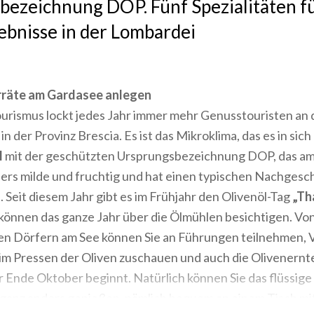
ezeichnung DOP. Fünf Spezialitäten fü
ebnisse in der Lombardei
rräte am Gardasee anlegen
ourismus lockt jedes Jahr immer mehr Genusstouristen an
in der Provinz Brescia. Es ist das Mikroklima, das es in sic
l
mit der geschützten Ursprungsbezeichnung DOP, das am
nders milde und fruchtig und hat einen typischen Nachges
Seit diesem Jahr gibt es im Frühjahr den Olivenöl-Tag
„Th
können das ganze Jahr über die Ölmühlen besichtigen. Von
den Dörfern am See können Sie an Führungen teilnehmen,
im Pressen der Oliven zuschauen und auch die Olivenernt
er Ende Oktober beginnt. Natürlich können Sie das flüssig
ganz anders genießen, nämlich bequem an einem Tisch mit