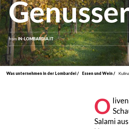
Genusser
from
IN-LOMBARDIA.IT
Was unternehmen in der Lombardei
Essen und Wein
Kulin
Breadcrumb
O
live
Scha
Salami aus