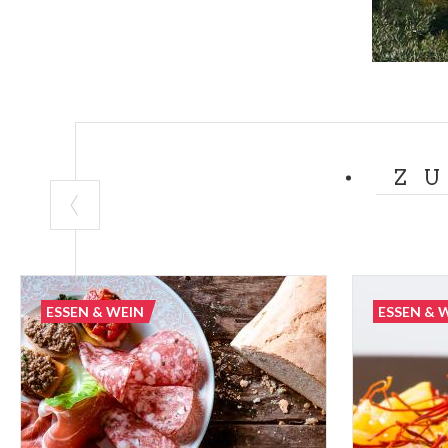
3. Weinproben 
Langsam und zie
zu Fuß oder mi
Chardonnay-Tra
nehmen und nic
Z
Die perfekte Ei
einer Art medit
jedes Jahr im S
Schaumweinkelle
zwischen zwei 
ESSEN & WEIN
ESSEN & 
zu besuchen, d
Unserer Lieben
Rovato haben e
Kloster wird da