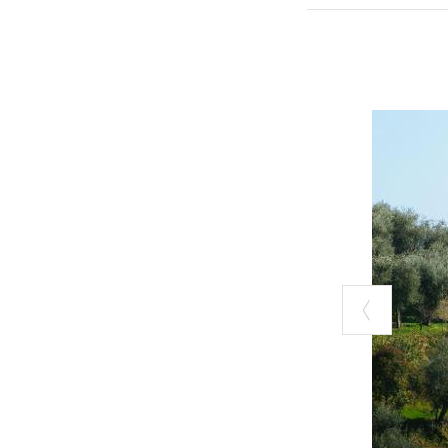
See.
2. Auf Trüffel
Mehr als nur Kü
nordwestlich v
Trüffel, der gr
sagt, im Frühlin
zieht sich von 
und das gemäßig
wachsen eben a
überhaupt. Mitt
Oktober Tuberf
das Richtige fü
wird mit den st