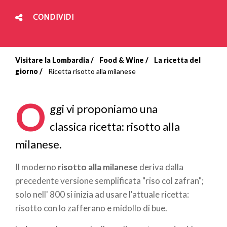
CONDIVIDI
Visitare la Lombardia
Food & Wine
La ricetta del
Briciole
giorno
Ricetta risotto alla milanese
di
O
pane
ggi vi proponiamo una
classica ricetta: risotto alla
milanese.
Il moderno
risotto alla milanese
deriva dalla
precedente versione semplificata "riso col zafran";
solo nell' 800 si inizia ad usare l'attuale ricetta:
risotto con lo zafferano e midollo di bue.