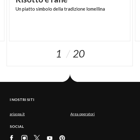
Un
piatto
simbolo
della
tradizione
lomellina
1
20
I NOSTRI SITI
ariaspa.it
Area operatori
SOCIAL