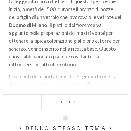
La
leggenda
narra che l'uso di questa spezia ebbe
inizio, a metà del '500, durante il pranzo di nozze
della figlia di un vetraio che lavorava alle vetrate del
Duomo di Milano
. Il pistillo del fiore veniva
aggiunto nelle preparazioni dei mastri vetrai per
ottenere la tipica colorazione giallo oro e, forse per
scherzo, venne inserito nella ricetta base. Questo
nuovo abbinamento piacque così tanto da
diffondersi in tutto il territorio.
Gli amanti delle portate uniche, seguono la ricetta
che lo vede servito accompagnato all'
ossobuco
.
Anche a questo piatto è stato riconosciuto De. Co.
LEGGI TUTTO
(Denominazione Comunale), etichetta che aiuta gli
appassionati di
turismo enogastronomico
ad
individuare i prodotti tipici della zona.
DELLO STESSO TEMA