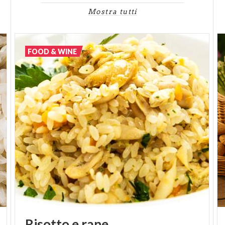
Mostra tutti
FOOD & WINE
Risotto
e
rane