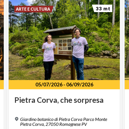
33 mt
ARTE E CULTURA
05/07/2026
-
06/09/2026
Pietra
Corva,
che
sorpresa
Giardino botanico di Pietra Corva Parco Monte
Pietra Corva, 27050 Romagnese PV