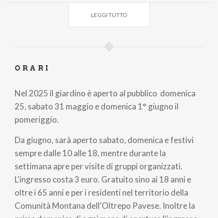
Sabato 31 maggio alle 15.30 appuntamento con "La
natura profonda dell'acqua" con Armando Gariboldi
LEGGI TUTTO
naturalista e divulgatore scientifico dell'Unione dei
giornalisti scientifici italiani (Ugis). Domenica 1°
giugno laboratorio per bambini "Storie dello
stagno"; mentre alle 15.30 il naturalista Francesco
ORARI
Gatti parlerà delle fioriture. Lunedì 2 giugno , in
occasione della festa della Repubblica, alle 15 il
Nel 2025 il giardino è aperto al pubblico domenica
laboratorio "Green revolution", e alle 15.30 "Caldo e
25, sabato 31 maggio e domenica 1° giugno il
carenza d'acqua. Verso estati sempre più calde?"
pomeriggio.
Incontro con il meteorologo Andrea Giuliacci.
Da giugno, sarà aperto sabato, domenica e festivi
Sabato 21 giugno appuntamento con la festa del
sempre dalle 10 alle 18, mentre durante la
solstizio d'estate: alle 16 laboratori per bambini, alle
settimana apre per visite di gruppi organizzati.
18 aperitivo in musica con la fisarmonica di Claudio
L'ingresso costa 3 euro. Gratuito sino ai 18 anni e
Piscina; alle 20 i suoni del tramonto con Francesco
oltre i 65 anni e per i residenti nel territorio della
Gatti.
Comunità Montana dell'Oltrepo Pavese. Inoltre la