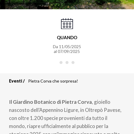
QUANDO
Da
11/05/2025
al
07/09/2025
Eventi
Pietra Corva che sorpresa!
Briciole
di
Il Giardino Botanico di Pietra Corva
, gioiello
pane
nascosto dell'Appennino Ligure, in Oltrepò Pavese,
con oltre 1.200 specie provenienti da tutto il
mondo, riapre ufficialmente al pubblico per la