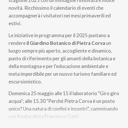
stagione 2025 con un’immagine rinnovata e molte
novità. Ricchissimo il calendario di eventi che
accompagnerà i visitatori nei mesi primaverili ed
estivi.
Le iniziative in programma per il 2025 puntano a
rendere
il Giardino Botanico di Pietra Corva
un
luogo sempre più aperto, accogliente e dinamico,
punto di riferimento per gli amanti della botanica e
della montagna e per l'educazione ambientale e
meta imperdibile per un nuovo turismo familiare ed
escursionistico.
Domenica 25 maggio alle 15 il laboratorio "Giro giro
acqua"; alle 15.30 "Perché Pietra Corva è un posto
unico? Una natura di confini e incontri", camminando
con il naturalista Francesco Gatti.