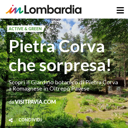
Salta
al
ACTIVE & GREEN
contenuto
Pietra Corva
principale
che sorpresa!
Scopri il Giardino botanico di Pietra Corva
a Romagnese in Oltrepò Pavese
da
VISITPAVIA.COM
CONDIVIDI