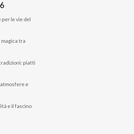
26
e
per le vie del
a magica tra
radizioni: piatti
, atmosfere e
tà e il fascino