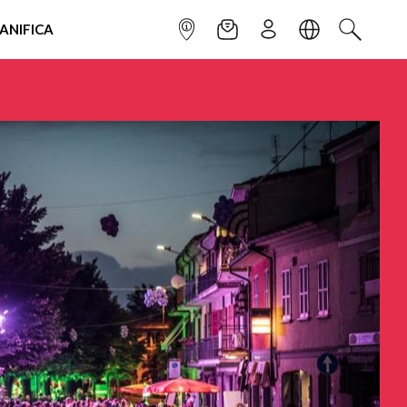
IANIFICA
INFOPOINT
NEWSLETTER
ISCRIVITI
LINGUA
CERCA