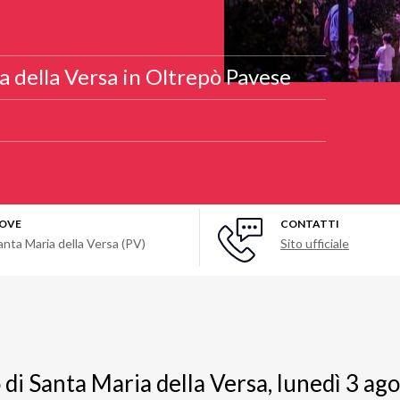
a della Versa in Oltrepò Pavese
OVE
CONTATTI
anta Maria della Versa (PV)
Sito ufficiale
di Santa Maria della Versa, lunedì 3 ago