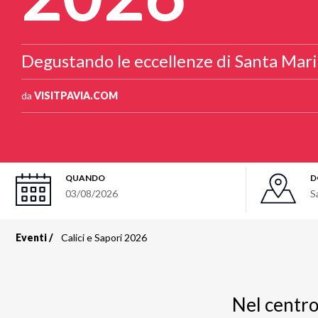
Degustando le eccellenze di Santa Mari
da
VISITPAVIA.COM
QUANDO
D
03/08/2026
S
Eventi
Calici e Sapori 2026
Briciole
di
Nel centro 
pane