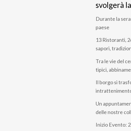
svolgerà l
Durante la sera
paese
13 Ristoranti, 
sapori, tradizion
Tra le vie del ce
tipici, abbiname
Il borgo si tras
intrattenimento 
Un appuntamento 
delle nostre col
Inizio Evento: 