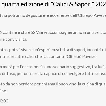
a quarta edizione di "Calici & Sapori" 20
ta si potranno degustare le eccellenze dell'Oltrepò Paves
26 Cantine e oltre 52 Vini vi accompagneranno in una serat
i e convivialità.
ntro, potrai vivere un’esperienza fatta di sapori, incontri e t
nti ricercati e calici che raccontano l’Oltrepò Pavese.
formerà per l’occasione in uno scenario suggestivo, tra luci
diffuso, per una serata capace di coinvolgere tutti i sensi.
da non perdere per chi ama il buon vino, la cucina di quali
line.
20:00