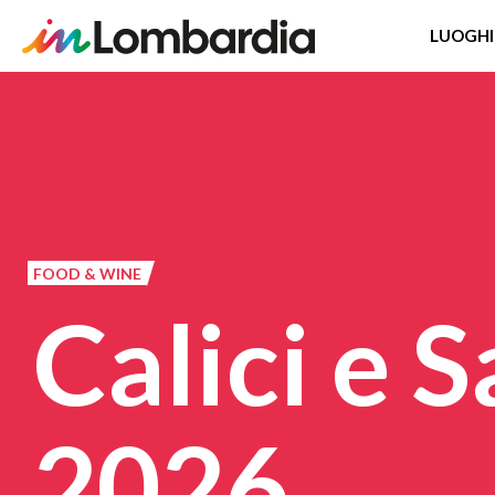
LUOGHI
Salta
al
contenuto
principale
FOOD & WINE
Calici e 
2026