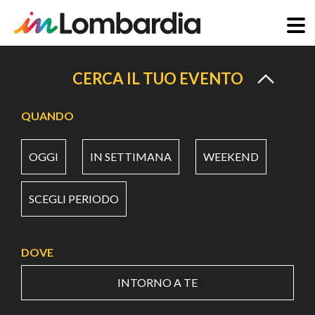
Salta
al
CERCA IL TUO EVENTO
contenuto
principale
QUANDO
OGGI
IN SETTIMANA
WEEKEND
SCEGLI PERIODO
DOVE
INTORNO A TE