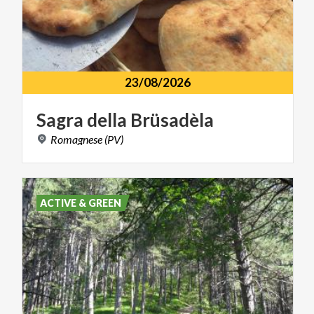
23/08/2026
Sagra
della
Brüsadèla
Romagnese
(PV)
ACTIVE & GREEN