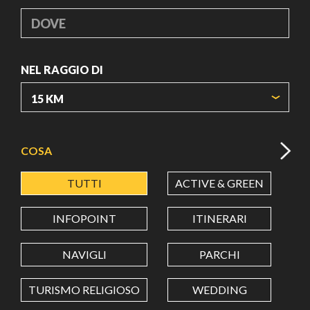
DOVE
NEL RAGGIO DI
ORIGIN COORDINATES
COSA
TUTTI
ACTIVE & GREEN
A
LATITUDINE
INFOPOINT
ITINERARI
LONGITUDINE
NAVIGLI
PARCHI
TURISMO RELIGIOSO
WEDDING
Value in decimal degrees. Use dot (.) as decimal separator.