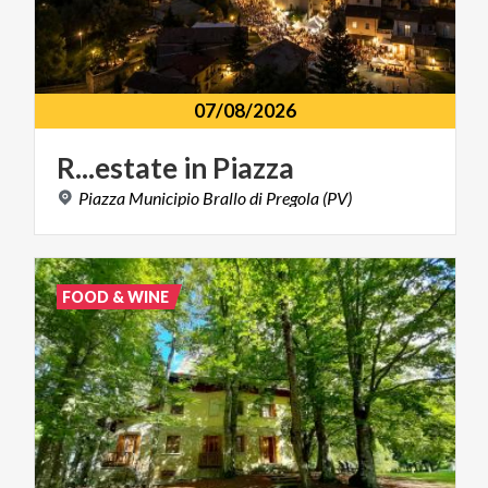
07/08/2026
R...estate
in
Piazza
Piazza
Municipio
Brallo
di
Pregola
(PV)
FOOD & WINE