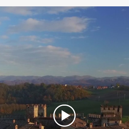
numero di visitatori.
Durante la giornata vengono proposte
degustazioni del Salame di Varzi D.O.P. e di
prodotti De.Co.
(Denominazione Comunale), stand
enogastronomici presenti lungo tutto il percorso,
giochi e mestieri dell’epoca, spettacoli itineranti,
esibizioni di giocolieri, balestrieri e spadaccini: è il
menù della Fiera di San Damiano.