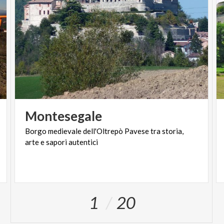
Montesegale
Borgo
medievale
dell'Oltrepò
Pavese
tra
storia,
arte
e
sapori
autentici
1
20