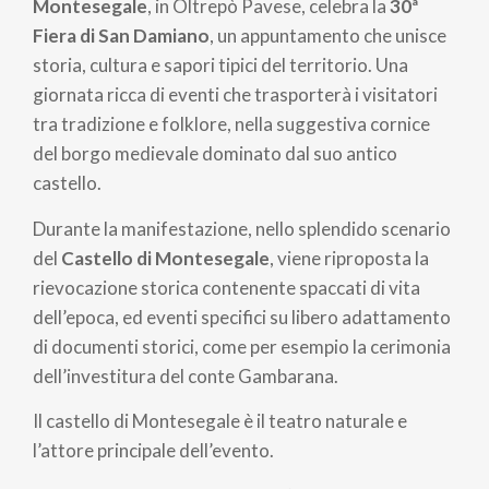
pane
Montesegale
, in Oltrepò Pavese, celebra la
30ª
Fiera di San Damiano
, un appuntamento che unisce
storia, cultura e sapori tipici del territorio. Una
giornata ricca di eventi che trasporterà i visitatori
tra tradizione e folklore, nella suggestiva cornice
del borgo medievale dominato dal suo antico
castello.
Durante la manifestazione, nello splendido scenario
del
Castello di Montesegale
, viene riproposta la
rievocazione storica contenente spaccati di vita
dell’epoca, ed eventi specifici su libero adattamento
di documenti storici, come per esempio la cerimonia
dell’investitura del conte Gambarana.
Il castello di Montesegale è il teatro naturale e
l’attore principale dell’evento.