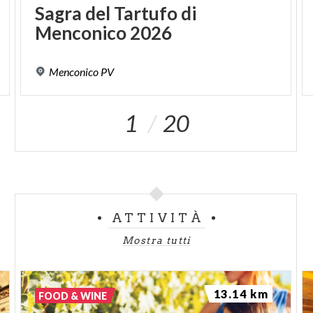
Sagra
del
Tartufo
di
Menconico
2026
Menconico
PV
1
20
ATTIVITÀ
Mostra tutti
13.14 km
FOOD & WINE