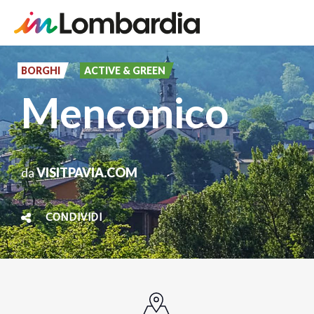
Salta
al
BORGHI
ACTIVE & GREEN
contenuto
Menconico
principale
da
VISITPAVIA.COM
CONDIVIDI