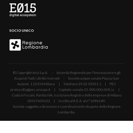
SOCIO UNICO
© Copyright Aria S.p.A. - Azienda Regionale per l'Innovazione e gli
Acquisti Tutti i diritti riservati - Società unipersonale Piazza Gae
Aulenti, 1 20154 Milano | Telefono 39.02 39331.1 | PEC
protocollo@pec.ariaspa.it | Capitale sociale 25.000.000,00 € i.v. |
Codice Fiscale, Partita IVA, Iscrizione Registro delle Imprese di Milano
05017630152 | Iscritta al R.E.A. al n°1096149.
Società soggetta a direzione e coordinamento da parte della Regione
Lombardia.