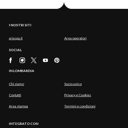
I NOSTRI SITI
ariaspa.it
Area operatori
SOCIAL
IN LOMBARDIA
Chi siamo
Socio unico
Contatti
Privacy e Cookies
Area stampa
Termini e condizioni
INTEGRATO CON