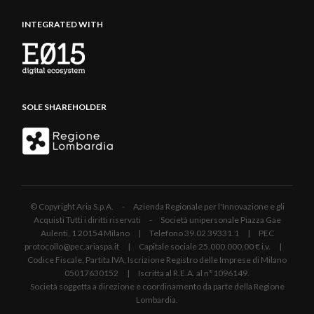
INTEGRATED WITH
SOLE SHAREHOLDER
© Copyright Aria S.p.A. - Azienda Regionale per l'Innovazione e gli
Acquisti Tutti i diritti riservati - Società unipersonale Piazza Gae
Aulenti, 1 20154 Milano | Telefono 39.02 39331.1 | PEC
protocollo@pec.ariaspa.it | Capitale sociale 25.000.000,00 € i.v. |
Codice Fiscale, Partita IVA, Iscrizione Registro delle Imprese di Milano
05017630152 | Iscritta al R.E.A. al n°1096149.
Società soggetta a direzione e coordinamento da parte della Regione
Lombardia.