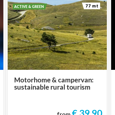
77 mt
ACTIVE & GREEN
Motorhome
&
campervan:
sustainable
rural
tourism
€ 39.90
from