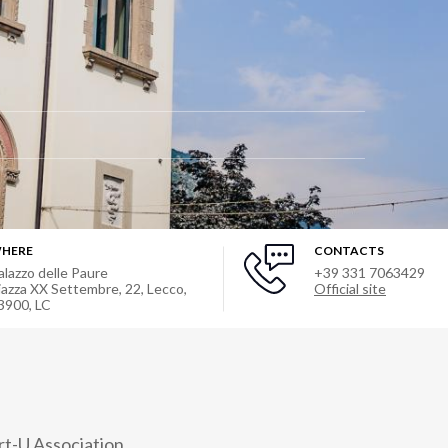
HERE
CONTACTS
alazzo delle Paure
+39 331 7063429
iazza XX Settembre, 22, Lecco,
Official site
3900, LC
rt-U Association.