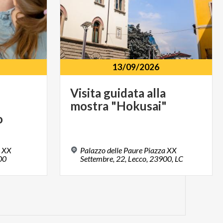
13/09/2026
Visita
guidata
alla
mostra
"Hokusai"
o
a XX
Palazzo delle Paure Piazza XX
00
Settembre, 22, Lecco, 23900, LC