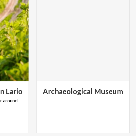
n
Lario
Archaeological
Museum
r
around