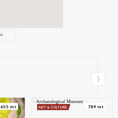
26
655 mt
789 mt
ART & CULTURE