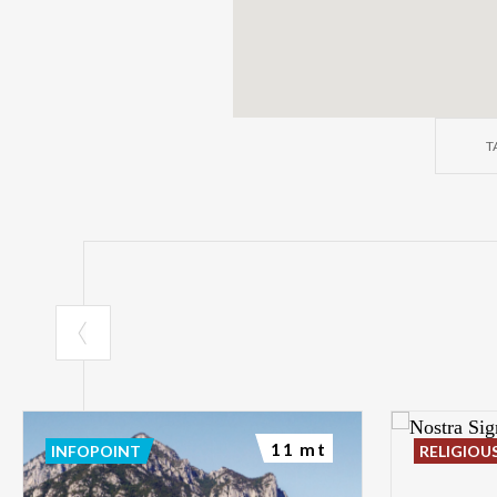
T
11 mt
INFOPOINT
RELIGIOU