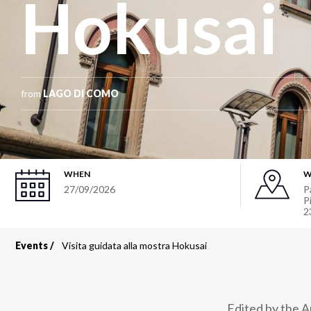
Hokusai
from
LAGO DI COMO
WHEN
W
27/09/2026
P
P
2
Events
Visita guidata alla mostra Hokusai
Breadcrumb
Edited by the A