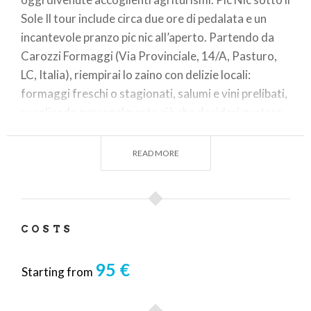
Sole Il tour include circa due ore di pedalata e un
incantevole pranzo pic nic all’aperto. Partendo da
Carozzi Formaggi (Via Provinciale, 14/A, Pasturo,
LC, Italia), riempirai lo zaino con delizie locali:
formaggi freschi o stagionati, salumi e vini prelibati,
scegliendo personalmente ciò che desideri gustare.
Durante la pausa pranzo, dopo aver raggiunto in bici
il pittoresco pian di Nava, disteso sul prato
READ MORE
assaporando la vista, goditi l’essenza culinaria del
territorio sotto i raggi del sole. Fotografia e Relax
Cattura il panorama mozzafiato al Rifugio Riva con
spettacolari foto, prima di scendere verso la
COSTS
pittoresca cascina Rossarol. Dopo una meritata
pausa pranzo, il ritorno sarà rilassante e piacevole
95 €
Starting from
lungo un facile sentiero in discesa. Bonus: Tour del
Caseificio Al rientro presso Carozzi Formaggi, chi lo