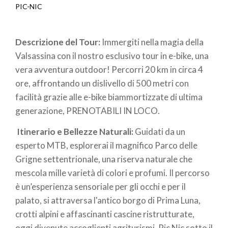
Breadcrumb
PIC-NIC
Descrizione del Tour:
Immergiti nella magia della
Valsassina con il nostro esclusivo tour in e-bike, una
vera avventura outdoor! Percorri 20 km in circa 4
ore, affrontando un dislivello di 500 metri con
facilità grazie alle e-bike biammortizzate di ultima
generazione, PRENOTABILI IN LOCO.
Itinerario e Bellezze Naturali:
Guidati da un
esperto MTB, esplorerai il magnifico Parco delle
Grigne settentrionale, una riserva naturale che
mescola mille varietà di colori e profumi. Il percorso
è un’esperienza sensoriale per gli occhi e per il
palato, si attraversa l'antico borgo di Prima Luna,
crotti alpini e affascinanti cascine ristrutturate,
oggi divenute accoglienti agriturismi. Pic Nic sotto il