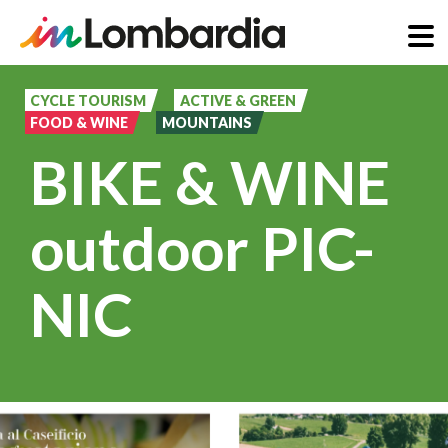
Skip
to
CYCLE TOURISM
ACTIVE & GREEN
FOOD & WINE
MOUNTAINS
main
BIKE & WINE
content
outdoor PIC-
NIC