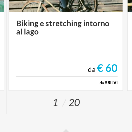
Biking
e
stretching
intorno
al
lago
€ 60
da
da
SBILVI
1
20