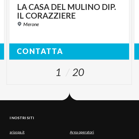
LA
CASA
DEL
MULINO
DIP.
IL
CORAZZIERE
Merone
CONTATTA
1
20
I NOSTRI SITI
ariaspa.it
Area operatori